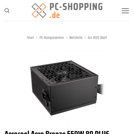
Zum
Inhalt
springen
Start
»
PC-Komponenten
»
Netzteile
»
bis 800 Watt
Aerocool Aero Bronze 550W 80 PLUS