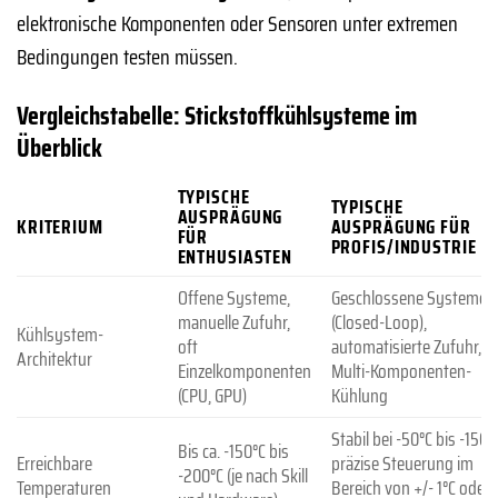
elektronische Komponenten oder Sensoren unter extremen
Bedingungen testen müssen.
Vergleichstabelle: Stickstoffkühlsysteme im
Überblick
TYPISCHE
TYPISCHE
AUSPRÄGUNG
KRITERIUM
AUSPRÄGUNG FÜR
FÜR
PROFIS/INDUSTRIE
ENTHUSIASTEN
Offene Systeme,
Geschlossene Systeme
manuelle Zufuhr,
(Closed-Loop),
Kühlsystem-
oft
automatisierte Zufuhr,
Architektur
Einzelkomponenten
Multi-Komponenten-
(CPU, GPU)
Kühlung
Stabil bei -50°C bis -150°
Bis ca. -150°C bis
Erreichbare
präzise Steuerung im
-200°C (je nach Skill
Temperaturen
Bereich von +/- 1°C oder