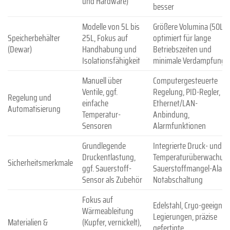
und Hardware)
besser
Modelle von 5L bis
Größere Volumina (50L+)
Speicherbehälter
25L, Fokus auf
optimiert für lange
(Dewar)
Handhabung und
Betriebszeiten und
Isolationsfähigkeit
minimale Verdampfung
Manuell über
Computergesteuerte
Ventile, ggf.
Regelung, PID-Regler,
Regelung und
einfache
Ethernet/LAN-
Automatisierung
Temperatur-
Anbindung,
Sensoren
Alarmfunktionen
Grundlegende
Integrierte Druck- und
Druckentlastung,
Temperaturüberwachung
Sicherheitsmerkmale
ggf. Sauerstoff-
Sauerstoffmangel-Alarm
Sensor als Zubehör
Notabschaltung
Fokus auf
Edelstahl, Cryo-geeignet
Wärmeableitung
Legierungen, präzise
Materialien &
(Kupfer, vernickelt),
gefertigte