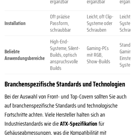
ergänzbar
ergänzbar
ergänzb
Oft präzise
Leicht, oft Clip-
Leicht, o
Installation
Passform,
Systeme oder
Systeme
schraubbar
Schrauben
Schraub
High-End-
Standar
Systeme, Silent-
Gaming-PCs
Beliebte
Gaming-
Builds, optisch
mit RGB,
Anwendungsbereiche
Einsteig
anspruchsvolle
Show-Builds
System
Builds
Branchenspezifische Standards und Technologien
Bei der Auswahl von Front- und Top-Covern sollten Sie auch
auf branchenspezifische Standards und technologische
Fortschritte achten. Viele Hersteller halten sich an
Industriestandards wie die
ATX-Spezifikation
für
Gehäuseabmessungen, was die Kompatibilität mit