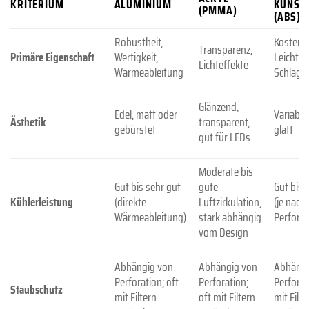
KRITERIUM
ALUMINIUM
KUNST
(PMMA)
(ABS)
Robustheit,
Kostenef
Transparenz,
Primäre Eigenschaft
Wertigkeit,
Leichtigk
Lichteffekte
Wärmeableitung
Schlagfe
Glänzend,
Edel, matt oder
Variabel,
Ästhetik
transparent,
gebürstet
glatt
gut für LEDs
Moderate bis
Gut bis sehr gut
gute
Gut bis 
Kühlerleistung
(direkte
Luftzirkulation,
(je nach
Wärmeableitung)
stark abhängig
Perforat
vom Design
Abhängig von
Abhängig von
Abhängi
Perforation; oft
Perforation;
Perforat
Staubschutz
mit Filtern
oft mit Filtern
mit Filte