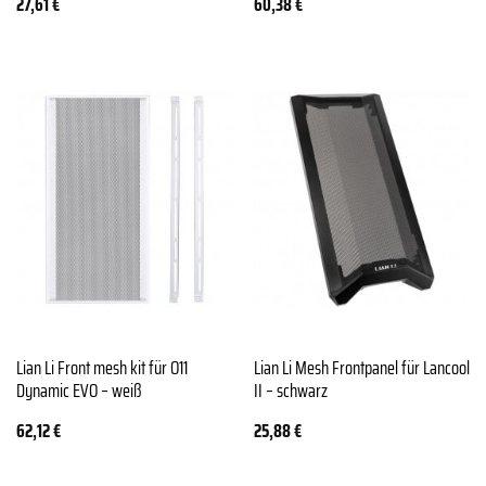
27,61
€
60,38
€
Lian Li Front mesh kit für O11
Lian Li Mesh Frontpanel für Lancool
Dynamic EVO – weiß
II – schwarz
62,12
€
25,88
€