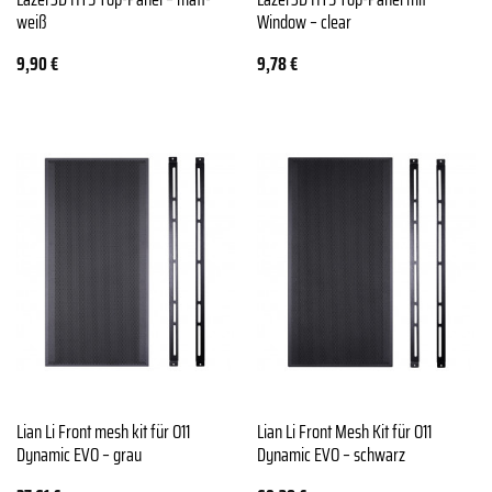
weiß
Window – clear
9,90
€
9,78
€
Lian Li Front mesh kit für O11
Lian Li Front Mesh Kit für O11
Dynamic EVO – grau
Dynamic EVO – schwarz