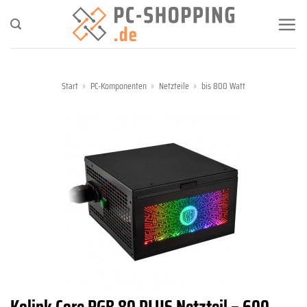
Zum
Inhalt
springen
Start
»
PC-Komponenten
»
Netzteile
»
bis 800 Watt
Kolink Core RGB 80 PLUS Netzteil – 600