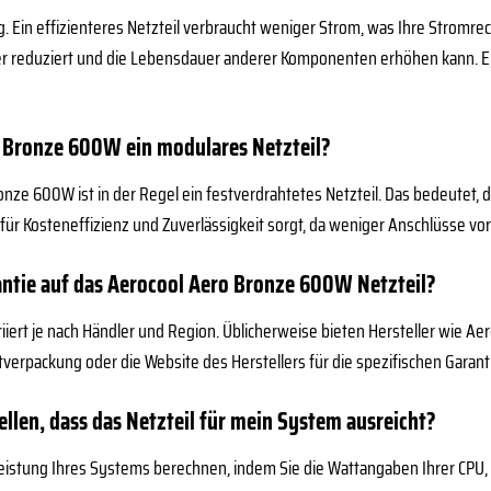
htig. Ein effizienteres Netzteil verbraucht weniger Strom, was Ihre Str
ter reduziert und die Lebensdauer anderer Komponenten erhöhen kann. Ein
o Bronze 600W ein modulares Netzteil?
nze 600W ist in der Regel ein festverdrahtetes Netzteil. Das bedeutet, d
ür Kosteneffizienz und Zuverlässigkeit sorgt, da weniger Anschlüsse vorh
rantie auf das Aerocool Aero Bronze 600W Netzteil?
iiert je nach Händler und Region. Üblicherweise bieten Hersteller wie Aero
ktverpackung oder die Website des Herstellers für die spezifischen Garan
ellen, dass das Netzteil für mein System ausreicht?
Leistung Ihres Systems berechnen, indem Sie die Wattangaben Ihrer CPU,