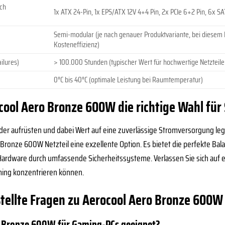
ach
1x ATX 24-Pin, 1x EPS/ATX 12V 4+4 Pin, 2x PCIe 6+2 Pin, 6x S
Semi-modular (je nach genauer Produktvariante, bei diesem 
Kosteneffizienz)
ilures)
> 100.000 Stunden (typischer Wert für hochwertige Netzteile
0°C bis 40°C (optimale Leistung bei Raumtemperatur)
ol Aero Bronze 600W die richtige Wahl für S
er aufrüsten und dabei Wert auf eine zuverlässige Stromversorgung legen,
Bronze 600W Netzteil eine exzellente Option. Es bietet die perfekte Bala
 Hardware durch umfassende Sicherheitssysteme. Verlassen Sie sich auf ein
aming konzentrieren können.
stellte Fragen zu Aerocool Aero Bronze 600W
ro Bronze 600W für Gaming-PCs geeignet?