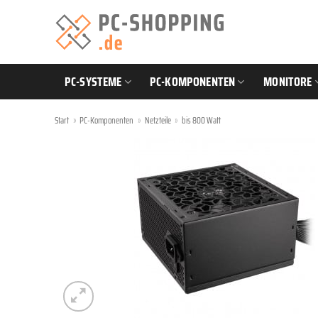
Zum
Inhalt
springen
PC-SYSTEME
PC-KOMPONENTEN
MONITORE
Start
»
PC-Komponenten
»
Netzteile
»
bis 800 Watt