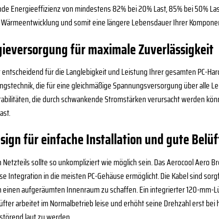
nde Energieeffizienz von mindestens 82% bei 20% Last, 85% bei 50% Las
 Wärmeentwicklung und somit eine längere Lebensdauer Ihrer Komponen
gieversorgung für maximale Zuverlässigkeit
t entscheidend für die Langlebigkeit und Leistung Ihrer gesamten PC-Ha
gstechnik, die für eine gleichmäßige Spannungsversorgung über alle Lei
abilitäten, die durch schwankende Stromstärken verursacht werden könn
ast.
ign für einfache Installation und gute Belü
en Netzteils sollte so unkompliziert wie möglich sein. Das Aerocool Aer
se Integration in die meisten PC-Gehäuse ermöglicht. Die Kabel sind sorg
einen aufgeräumten Innenraum zu schaffen. Ein integrierter 120-mm-Lüft
üfter arbeitet im Normalbetrieb leise und erhöht seine Drehzahl erst bei
störend laut zu werden.