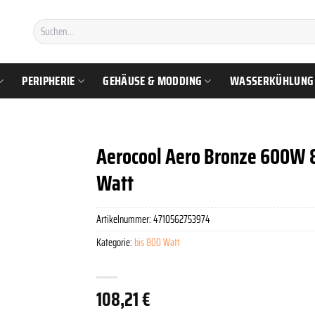
Suchen
nach:
PERIPHERIE
GEHÄUSE & MODDING
WASSERKÜHLUNG
Aerocool Aero Bronze 600W 8
Watt
Artikelnummer:
4710562753974
Kategorie:
bis 800 Watt
108,21
€