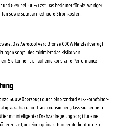
t und 82% bei 100% Last. Das bedeutet für Sie: Weniger
ten sowie spürbar niedrigere Stromkosten.
rdware. Das Aerocool Aero Bronze 600W Netzteil verfügt
tungen sorgt. Dies minimiert das Risiko von
en. Sie können sich auf eine konstante Performance
ftung
o Bronze 600W überzeugt durch ein Standard ATX-Formfaktor-
fältig verarbeitet und so dimensioniert, dass sie bequem
er mit intelligenter Drehzahlregelung sorgt für eine
 höherer Last, um eine optimale Temperaturkontrolle zu