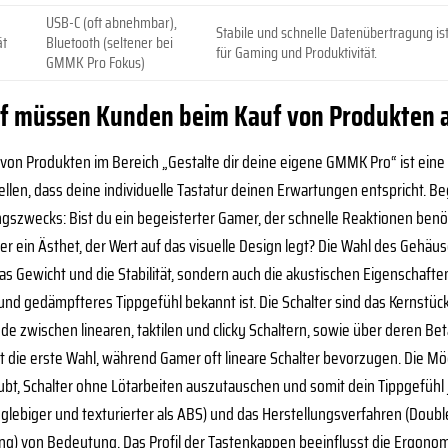
USB-C (oft abnehmbar),
Stabile und schnelle Datenübertragung is
ät
Bluetooth (seltener bei
für Gaming und Produktivität.
GMMK Pro Fokus)
 müssen Kunden beim Kauf von Produkten au
von Produkten im Bereich „Gestalte dir deine eigene GMMK Pro“ ist eine
ellen, dass deine individuelle Tastatur deinen Erwartungen entspricht. 
zwecks: Bist du ein begeisterter Gamer, der schnelle Reaktionen benötig
der ein Ästhet, der Wert auf das visuelle Design legt? Die Wahl des Gehä
das Gewicht und die Stabilität, sondern auch die akustischen Eigenschaft
und gedämpfteres Tippgefühl bekannt ist. Die Schalter sind das Kernstück
de zwischen linearen, taktilen und clicky Schaltern, sowie über deren Bet
ft die erste Wahl, während Gamer oft lineare Schalter bevorzugen. Die Mög
laubt, Schalter ohne Lötarbeiten auszutauschen und somit dein Tippgefüh
anglebiger und texturierter als ABS) und das Herstellungsverfahren (Doub
ng) von Bedeutung. Das Profil der Tastenkappen beeinflusst die Ergonom