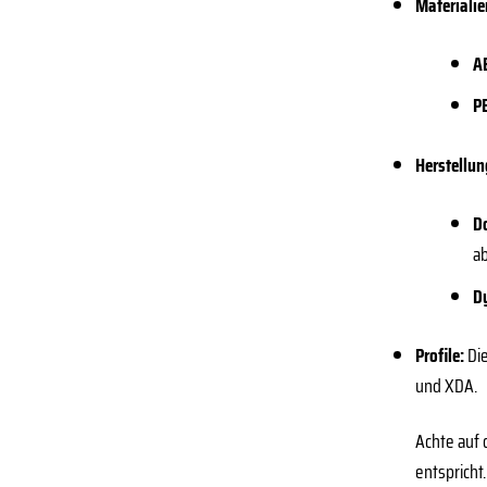
Materialie
AB
PB
Herstellun
D
ab
D
Profile:
Die
und XDA.
Achte auf 
entspricht.