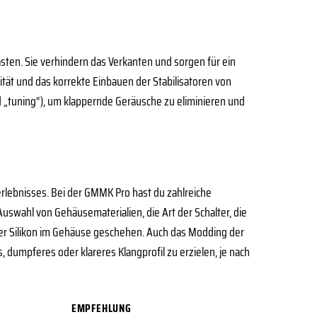
Tasten. Sie verhindern das Verkanten und sorgen für ein
ität und das korrekte Einbauen der Stabilisatoren von
nd „tuning“), um klappernde Geräusche zu eliminieren und
erlebnisses. Bei der GMMK Pro hast du zahlreiche
uswahl von Gehäusematerialien, die Art der Schalter, die
r Silikon im Gehäuse geschehen. Auch das Modding der
res, dumpferes oder klareres Klangprofil zu erzielen, je nach
EMPFEHLUNG