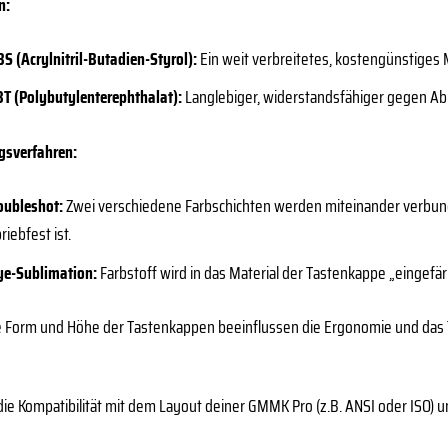
n:
S (Acrylnitril-Butadien-Styrol):
Ein weit verbreitetes, kostengünstiges M
T (Polybutylenterephthalat):
Langlebiger, widerstandsfähiger gegen Ab
gsverfahren:
oubleshot:
Zwei verschiedene Farbschichten werden miteinander verbund
riebfest ist.
ye-Sublimation:
Farbstoff wird in das Material der Tastenkappe „eingefär
 Form und Höhe der Tastenkappen beeinflussen die Ergonomie und das Tip
die Kompatibilität mit dem Layout deiner GMMK Pro (z.B. ANSI oder ISO) 