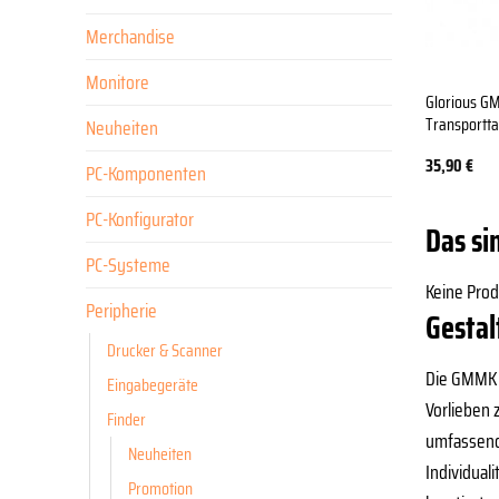
Merchandise
Monitore
Glorious G
Transportt
Neuheiten
35,90
€
PC-Komponenten
PC-Konfigurator
Das si
PC-Systeme
Keine Pro
Peripherie
Gestal
Drucker & Scanner
Die GMMK P
Eingabegeräte
Vorlieben 
Finder
umfassende
Neuheiten
Individual
Promotion