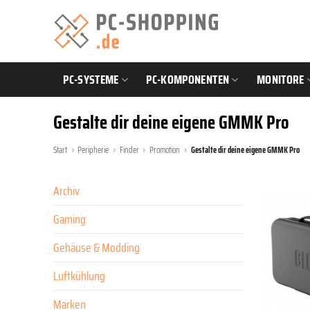
Zum
Inhalt
springen
PC-SYSTEME
PC-KOMPONENTEN
MONITORE
Gestalte dir deine eigene GMMK Pro
Start
»
Peripherie
»
Finder
»
Promotion
»
Gestalte dir deine eigene GMMK Pro
Archiv
Gaming
Gehäuse & Modding
Luftkühlung
Marken