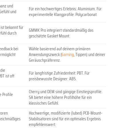
onanz und
Für ein hochwertiges Erlebnis: Aluminium. Für
Gefühl und
experimentelle Klangprofile: Polycarbonat.
st bekannt für
GMMK Pro integriert standardmäßig das
fühl durch
geschätzte Gasket Mount.
eedback bei
Wähle basierend auf deinem primären
ermöglicht
Anwendungszweck (
Gaming
, Tippen) und deiner
Geräuschpräferenz.
 die
Für langfristige Zufriedenheit: PBT. Für
BT ist oft
preisbewusste Designer: ABS.
Cherry und OEM sind gängige Einstiegsprofile.
 Profile
SA bietet eine höhere Profilhöhe für ein
klassisches Gefühl.
toren
Hochwertige, modifizierte (lubed) PCB-Mount-
gleichmäßiges
Stabilisatoren sind für ein optimales Ergebnis
empfehlenswert.