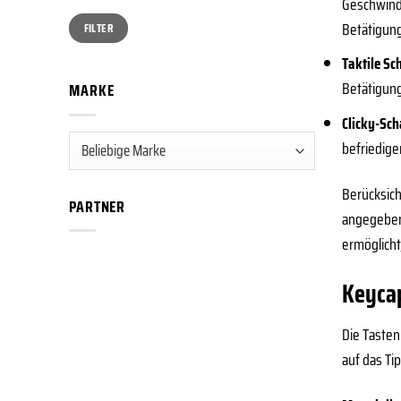
Geschwindi
Min.
Max.
Betätigung
FILTER
Preis
Preis
Taktile Sch
Betätigung 
MARKE
Clicky-Sch
befriedig
Berücksich
PARTNER
angegeben
ermöglicht
Keycap
Die Tasten
auf das Ti