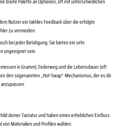
e breite Palette an Optionen, oft mit unterschiedlichen
m Nutzer ein taktiles Feedback über die erfolgte
fehler zu vermeiden.
ch bei jeder Betätigung. Sie bieten ein sehr
n ungeeignet sein.
(gemessen in Gramm), Federweg und die Lebensdauer (oft
tzen den sogenannten „Hot-Swap“-Mechanismus, der es dir
l anzupassen.
hild deiner Tastatur und haben einen erheblichen Einfluss
l von Materialien und Profilen wählen: