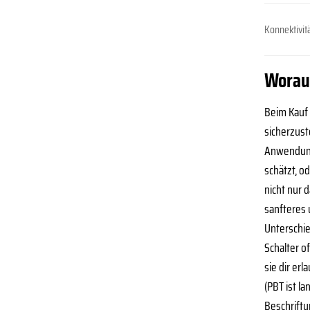
Konnektivit
Worauf
Beim Kauf 
sicherzust
Anwendungs
schätzt, o
nicht nur 
sanfteres 
Unterschie
Schalter o
sie dir er
(PBT ist l
Beschriftu