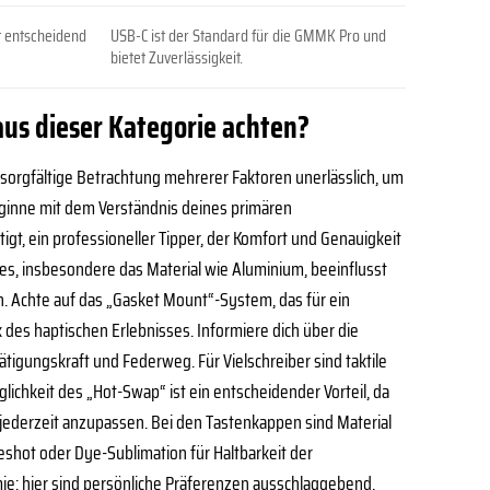
t entscheidend
USB-C ist der Standard für die GMMK Pro und
bietet Zuverlässigkeit.
s dieser Kategorie achten?
 sorgfältige Betrachtung mehrerer Faktoren unerlässlich, um
Beginne mit dem Verständnis deines primären
t, ein professioneller Tipper, der Komfort und Genauigkeit
uses, insbesondere das Material wie Aluminium, beeinflusst
en. Achte auf das „Gasket Mount“-System, das für ein
 des haptischen Erlebnisses. Informiere dich über die
ätigungskraft und Federweg. Für Vielschreiber sind taktile
lichkeit des „Hot-Swap“ ist ein entscheidender Vorteil, da
l jederzeit anzupassen. Bei den Tastenkappen sind Material
leshot oder Dye-Sublimation für Haltbarkeit der
ie; hier sind persönliche Präferenzen ausschlaggebend.