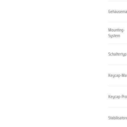
Gehäusemat
Mounting-
System
Schaltertyp
Keycap-Mat
Keycap-Prof
Stabilisator