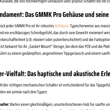
 Auswahl, die von hochwertigen Gehäusen über präzise Schalter bis hin zu
undament: Das GMMK Pro Gehäuse und seine 
ück jeder GMMK Pro ist ihr robustes
Gehäuse
. Typischerweise aus massi
 und ein erstklassiges Schreibgefühl, das durch sein Gewicht minimiert wir
nbeschaffenheit (z.B. eloxiert oder pulverbeschichtet) und die Farboptione
st bekannt für ihr „Gasket Mount“-Design, bei dem das PCB und die Plat
 führt zu einem gedämpften, angenehmen Tippgeräusch und einem sanfte
er-Vielfalt: Das haptische und akustische Erl
l der richtigen mechanischen Schalter ist entscheidend für das Tippgefü
den wir primär nach drei Typen:
halter:
Bieten einen gleichmäßigen, ununterbrochenen Hub für sanfte und