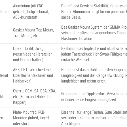
Aluminium (oft CNC-
Beeinflusst Gewicht, Stabilität, Klangres
erial
gefräst), Polycarbonat,
Haptik. Aluminium sorgt für ein premium 
ABS-Kunststoff
solide Basis.
Das Gasket Mount System der GMMK Pro i
Gasket Mount, Top Mount,
sein gedämpftes und angenehmes Tippge
Tray Mount, etc.
Elastomer-Isolation.
Linear, Taktil, Clicky
Bestimmt das haptische und akustische F
(verschiedene Hersteller
jedem Tastendruck. Hot-Swap-Fähigkeit 
und Eigenschaften)
einfache Wechsel.
ABS, PBT (verschiedene
Beeinflusst das Gefühl unter den Fingern,
erial
Oberflächentexturen und
Langlebigkeit und die Klangentwicklung. P
Haltbarkeit)
langlebiger und texturierter.
Cherry, OEM, SA, DSA, XDA,
Ergonomie und Tippkomfort. Verschiedene
il
etc. (Form und Höhe der
erfordern eine Eingewöhnungszeit.
Kappen)
Plate-Mounted, PCB-
Essentiell für lange Tasten. Gute Stabilisa
en
Mounted (lubed, tuned
verhindern Klappern und sorgen für ein 
oder stock)
Anschlagen.