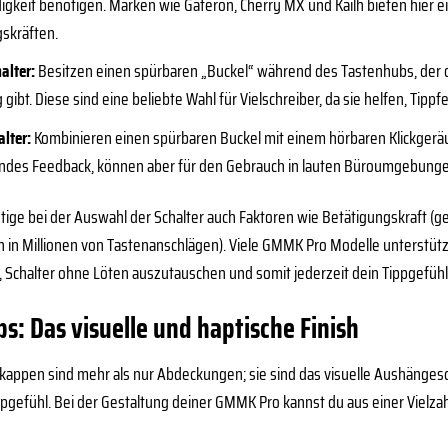
gkeit benötigen. Marken wie Gateron, Cherry MX und Kailh bieten hier ein
skräften.
alter:
Besitzen einen spürbaren „Buckel“ während des Tastenhubs, der de
gibt. Diese sind eine beliebte Wahl für Vielschreiber, da sie helfen, Tipp
alter:
Kombinieren einen spürbaren Buckel mit einem hörbaren Klickgeräus
endes Feedback, können aber für den Gebrauch in lauten Büroumgebunge
tige bei der Auswahl der Schalter auch Faktoren wie Betätigungskraft 
 in Millionen von Tastenanschlägen). Viele GMMK Pro Modelle unterstü
, Schalter ohne Löten auszutauschen und somit jederzeit dein Tippgefüh
s: Das visuelle und haptische Finish
kappen sind mehr als nur Abdeckungen; sie sind das visuelle Aushängesc
ppgefühl. Bei der Gestaltung deiner GMMK Pro kannst du aus einer Vielzah