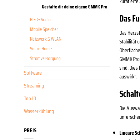
kuratierte
Gestalte dir deine eigene GMMK Pro
Das F
HiFi & Audio
Mobile Speicher
Das Herzst
Netzwerk & WLAN
Stabilität
Smart Home
Oberfläche
Stromversorgung
GMMK Pro i
sind. Dies
Software
auswirkt.
Streaming
Schalt
Top 10
Die Auswah
Wasserkühlung
unterschei
PREIS
Lineare Sc