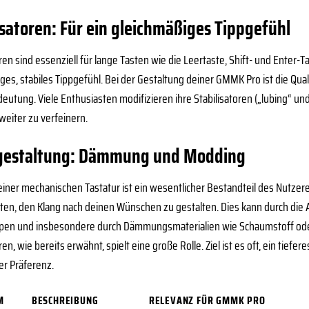
isatoren: Für ein gleichmäßiges Tippgefühl
oren sind essenziell für lange Tasten wie die Leertaste, Shift- und Enter-
ges, stabiles Tippgefühl. Bei der Gestaltung deiner GMMK Pro ist die Qual
eutung. Viele Enthusiasten modifizieren ihre Stabilisatoren („lubing“ u
weiter zu verfeinern.
gestaltung: Dämmung und Modding
einer mechanischen Tastatur ist ein wesentlicher Bestandteil des Nutzer
ten, den Klang nach deinen Wünschen zu gestalten. Dies kann durch die A
pen und insbesondere durch Dämmungsmaterialien wie Schaumstoff ode
ren, wie bereits erwähnt, spielt eine große Rolle. Ziel ist es oft, ein tiefe
er Präferenz.
M
BESCHREIBUNG
RELEVANZ FÜR GMMK PRO