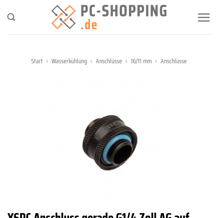
Zum
Inhalt
springen
Start
»
Wasserkühlung
»
Anschlüsse
»
16/11 mm
»
Anschlüsse
XSPC Anschluss gerade G1/4 Zoll AG auf