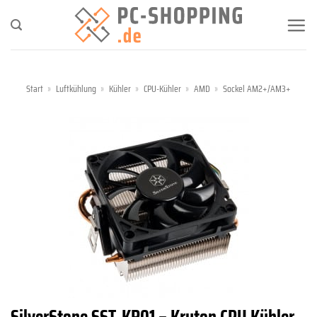
Zum
Inhalt
springen
Start
»
Luftkühlung
»
Kühler
»
CPU-Kühler
»
AMD
»
Sockel AM2+/AM3+
SilverStone SST-KR01 – Kryton CPU Kühler,