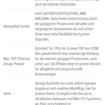
auch bei höheren Drehzahlen.
Intel LGA1700/1200/115X/20XX, AMD
AM5/AM4. Diese breite Unterstützung deckt
die gängigsten Prozessoren aktueller und
Kompatible Sockel
vergangener Generationen ab und sichert
Ihnen eine hohe Flexibilität bei System-
Upgrades.
Optimiert für CPUs bis zu einer TDP von 120W.
Dies gewährleistet eine zuverlässige Kühlung
Max. TDP (Thermal
für die meisten gängigen Prozessoren, auch
Design Power)
unter Last. Die Effizienz liegt im grünen Bereich
für alltägliche und anspruchsvolle
Anwendungen.
Geringe Bauhöhe von unter 40mm (genaue
Angabe je nach exaktem Modelltyp, hier für
Höhe
präzise Daten). Ermöglicht den Einsatz in
ultraflachen Gehäusen und Mini-ITX-Systemen,
wo Platz entscheidend ist.