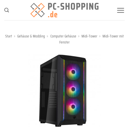
Zum
Inhalt
springen
Start
»
Gehäuse & Modding
»
Computer Gehäuse
»
Midi-Tower
»
Midi-Tower mit
Fenster