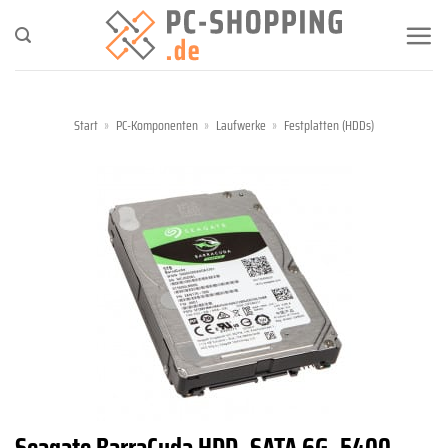
Zum
Inhalt
springen
Start
»
PC-Komponenten
»
Laufwerke
»
Festplatten (HDDs)
Seagate BarraCuda HDD, SATA 6G, 5400