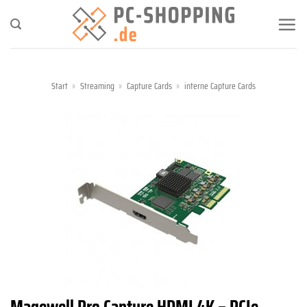
Zum
Inhalt
springen
Start
»
Streaming
»
Capture Cards
»
interne Capture Cards
Magewell Pro Capture HDMI 4K – PCIe