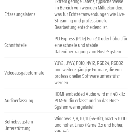
Extrem geringe Latenz, typischerweise
im Bereich von wenigen Millisekunden,
Erfassungslatenz
was für Echtzeitanwendungen wie Live-
Streaming und professionelle
Bearbeitung entscheidend ist.
PCI Express (PCIe) Gen 2.0 oder höher, für
Schnittstelle
eine schnelle und stabile
Datenübertragung zum Host-System.
YUY2, UYVY, P010, NV12, RGB24, RGB32
und weitere gängige Formate, die von
Videoausgabeformate
professioneller Software unterstützt
werden.
HDMI-embedded Audio wird mit 48 kHz
Audioerfassung
PCM-Audio erfasst und an das Host-
System weitergeleitet.
Windows 7, 8, 10, 11 (64-Bit), macOS 10.10
Betriebssystem-
und höher, Linux (Kernel 3.x und höher,
Unterstützung
x86_64).