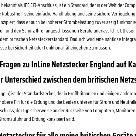
 bekannt als IEC C13-Anschluss, ist ein Standard, der in der Welt der Com
ne Robustheit, seine einfache Handhabung und seine sichere Verriegelun
nzipiert, dass er auch bei höherer Strombelastung zuverlässig funktionier
heit und den Schutz Ihrer angeschlossenen Geräte unerlässlich ist. Diese
t dem britischen Netzsteckerstandard. Dadurch wird eine nahtlose Integra
se bei Sicherheit oder Funktionalität eingehen zu müssen.
 Fragen zu InLine Netzstecker England auf K
er Unterschied zwischen dem britischen Netz
(Typ G) ist der Standardstecker, der in Großbritannien und einigen ander
 obere Pin für die Erdung und die beiden unteren für Strom und Neutralleit
schluss, der typischerweise an der Rückseite von Computern, Monitoren, 
e Stromzufuhr und Erdung konzipiert sind.
Netzstecker für alle meine britischen Gerät