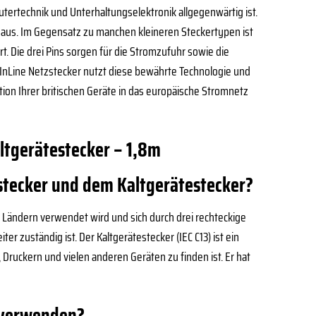
putertechnik und Unterhaltungselektronik allgegenwärtig ist.
g aus. Im Gegensatz zu manchen kleineren Steckertypen ist
t. Die drei Pins sorgen für die Stromzufuhr sowie die
r InLine Netzstecker nutzt diese bewährte Technologie und
tion Ihrer britischen Geräte in das europäische Stromnetz
altgerätestecker – 1,8m
stecker und dem Kaltgerätestecker?
en Ländern verwendet wird und sich durch drei rechteckige
er zuständig ist. Der Kaltgerätestecker (IEC C13) ist ein
Druckern und vielen anderen Geräten zu finden ist. Er hat
e verwenden?