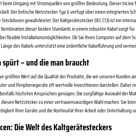
 ist beim Umgang mit Stromquellen von größter Bedeutung. Dieser InLine
kelt. Der britische Netzstecker Typ G verfügt über einen integrierten Sc
 Steckdosen gewährleistet. Der Kaltgerätestecker (IEC C13) ist ein interna
e Kombination dieser beiden Standards in einem robusten Kabel sorgt für 
bei flexible Installationsmöglichkeiten. Ob Sie Ihren Computer auf dem 
e Länge des Kabels unterstützt eine ordentliche Kabelführung und verm
n spürt – und die man braucht
ir größten Wert auf die Qualität der Produkte, die wir unseren Kunden an
ter und Peripheriegeräte oft wertvolle Investitionen darstellen. Daher m
benfalls höchsten Ansprüchen genügen. Die sorgfältige Auswahl der Mater
diesen Netzstecker zu einer vertrauenswürdigen Wahl machen. Sie können
lebigkeit Ihrer Geräte und die Kontinuität Ihrer Arbeit oder Unterhaltung un
cen: Die Welt des Kaltgerätesteckers