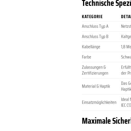
Technische Spezi
KATEGORIE
DETA
Anschluss Typ A
Netzs
Anschluss Typ B
Kaltge
Kabellänge
1,8 M
Farbe
Schw
Zulassungen &
Erfüll
Zertifizierungen
der P
Das G
Material & Haptik
Hapti
Ideal
Einsatzmöglichkeiten
IEC C
Maximale Sicherh