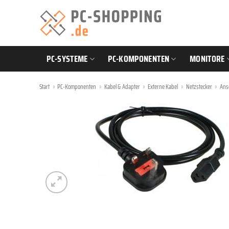
Zum
Inhalt
springen
PC-SYSTEME
PC-KOMPONENTEN
MONITORE
Start
»
PC-Komponenten
»
Kabel & Adapter
»
Externe Kabel
»
Netzstecker
»
Ans