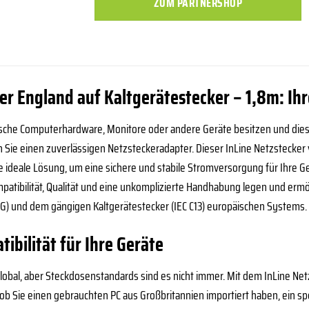
ZUM PARTNERSHOP
er England auf Kaltgerätestecker – 1,8m: Ihr
ische Computerhardware, Monitore oder andere Geräte besitzen und die
Sie einen zuverlässigen Netzsteckeradapter. Dieser InLine Netzstecker 
ie ideale Lösung, um eine sichere und stabile Stromversorgung für Ihre 
ompatibilität, Qualität und eine unkomplizierte Handhabung legen und er
G) und dem gängigen Kaltgerätestecker (IEC C13) europäischen Systems.
bilität für Ihre Geräte
t global, aber Steckdosenstandards sind es nicht immer. Mit dem InLine N
ob Sie einen gebrauchten PC aus Großbritannien importiert haben, ein spe