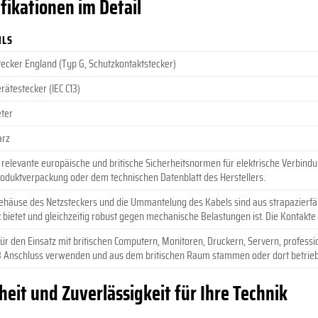
fikationen im Detail
ILS
tecker England (Typ G, Schutzkontaktstecker)
rätestecker (IEC C13)
eter
arz
t relevante europäische und britische Sicherheitsnormen für elektrische Verbindu
roduktverpackung oder dem technischen Datenblatt des Herstellers.
ehäuse des Netzsteckers und die Ummantelung des Kabels sind aus strapazierfä
k bietet und gleichzeitig robust gegen mechanische Belastungen ist. Die Kontakte
 für den Einsatz mit britischen Computern, Monitoren, Druckern, Servern, profes
13 Anschluss verwenden und aus dem britischen Raum stammen oder dort betri
eit und Zuverlässigkeit für Ihre Technik