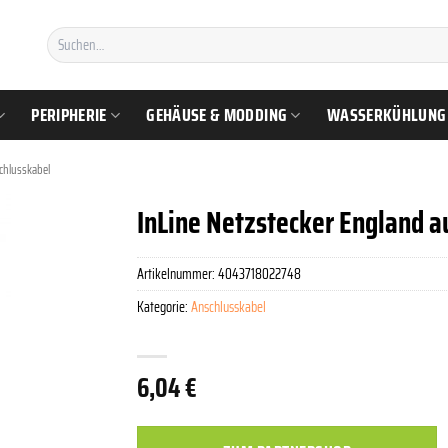
Suchen
nach:
PERIPHERIE
GEHÄUSE & MODDING
WASSERKÜHLUNG
chlusskabel
InLine Netzstecker England a
Artikelnummer:
4043718022748
Kategorie:
Anschlusskabel
6,04
€