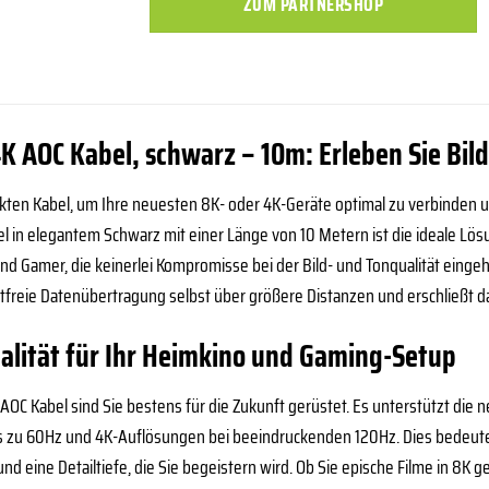
ZUM PARTNERSHOP
K AOC Kabel, schwarz – 10m: Erleben Sie Bil
ten Kabel, um Ihre neuesten 8K- oder 4K-Geräte optimal zu verbinden un
 in elegantem Schwarz mit einer Länge von 10 Metern ist die ideale Lös
d Gamer, die keinerlei Kompromisse bei der Bild- und Tonqualität einge
ustfreie Datenübertragung selbst über größere Distanzen und erschließt da
alität für Ihr Heimkino und Gaming-Setup
OC Kabel sind Sie bestens für die Zukunft gerüstet. Es unterstützt di
 zu 60Hz und 4K-Auflösungen bei beeindruckenden 120Hz. Dies bedeutet 
 eine Detailtiefe, die Sie begeistern wird. Ob Sie epische Filme in 8K