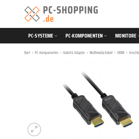
Zum
Inhalt
springen
PC-SYSTEME
PC-KOMPONENTEN
MONITORE
Start
»
PC-Komponenten
»
Kabel & Adapter
»
Multimedia Kabel
»
HDMI
»
Anschl