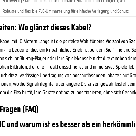
Hochwertige Metalllegierung für optimale Leitfähigkeit und Langlebigkeit
Robuste und flexible PVC-Ummantelung für einfache Verlegung und Schutz
iten: Wo glänzt dieses Kabel?
abel mit 10 Metern Länge ist die perfekte Wahl für eine Vielzahl von Sze
eimkino bedeutet dies ein kinoähnliches Erlebnis, bei dem Sie Filme und 
 sich Ihr Blu-ray-Player oder Ihre Spielekonsole nicht direkt neben de
hen Bildraten, die für ein reaktionsschnelles und immersives Spielerleb
ch die zuverlässige Übertragung von hochauflösenden Inhalten auf Groß
tionen, wo die Signalintegrität über längere Distanzen gewährleistet sein
em die Flexibilität, Ihre Geräte optimal zu positionieren, ohne sich Ged
 Fragen (FAQ)
C und warum ist es besser als ein herkömml