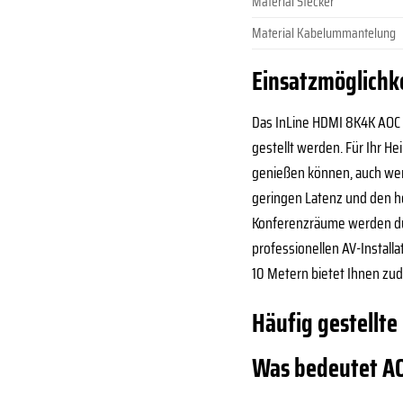
Material Stecker
Material Kabelummantelung
Einsatzmöglichke
Das InLine HDMI 8K4K AOC K
gestellt werden. Für Ihr H
genießen können, auch wenn
geringen Latenz und den ho
Konferenzräume werden dur
professionellen AV-Installa
10 Metern bietet Ihnen zud
Häufig gestellte
Was bedeutet AO