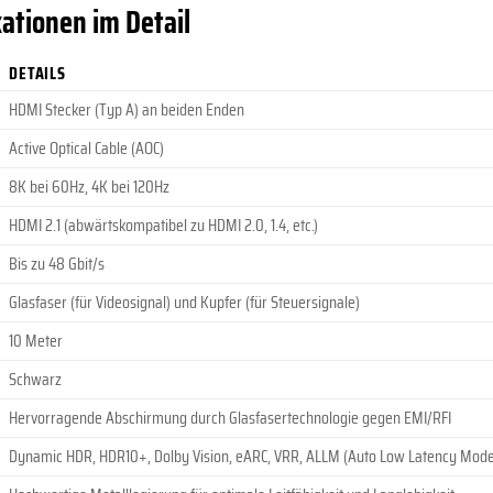
ationen im Detail
DETAILS
HDMI Stecker (Typ A) an beiden Enden
Active Optical Cable (AOC)
8K bei 60Hz, 4K bei 120Hz
HDMI 2.1 (abwärtskompatibel zu HDMI 2.0, 1.4, etc.)
Bis zu 48 Gbit/s
Glasfaser (für Videosignal) und Kupfer (für Steuersignale)
10 Meter
Schwarz
Hervorragende Abschirmung durch Glasfasertechnologie gegen EMI/RFI
Dynamic HDR, HDR10+, Dolby Vision, eARC, VRR, ALLM (Auto Low Latency Mode)