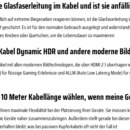
ie Glasfaserleitung im Kabel und ist sie anfä
ich auf extreme Biegeradien reagieren können, ist die Glasfaserleitung
t geschützt. Es ist für den normalen Gebrauch ausgelegt und widerstands
kes Knicken oder Quetschen, um die Lebensdauer zu maximieren.
 Kabel Dynamic HDR und andere moderne Bil
patibel mit allen modernen Bildtechnologien, die über HDMI 2.1 übertrag
e) für flüssige Gaming-Erlebnisse und ALLM (Auto Low Latency Mode) für
h 10 Meter Kabellänge wählen, wenn meine G
Ihnen maximale Flexibilität bei der Platzierung Ihrer Geräte. Sie müsse
e Geräte näher zusammenzubringen. Außerdem stellt gerade bei dieser Lä
erhalten bleibt, was bei passiven Kupferkabeln oft nicht der Fall ist.