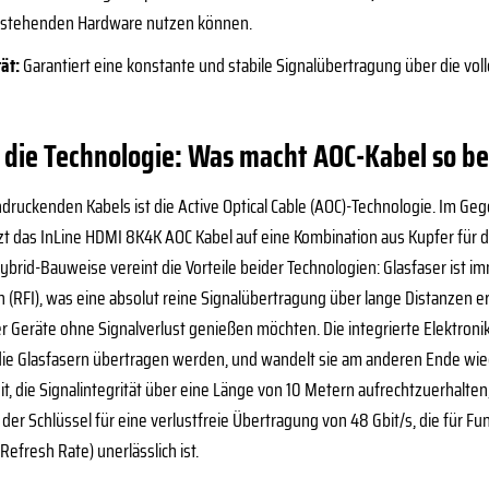
bestehenden Hardware nutzen können.
ät:
Garantiert eine konstante und stabile Signalübertragung über die vol
in die Technologie: Was macht AOC-Kabel so b
druckenden Kabels ist die Active Optical Cable (AOC)-Technologie. Im Ge
tzt das InLine HDMI 8K4K AOC Kabel auf eine Kombination aus Kupfer für d
ybrid-Bauweise vereint die Vorteile beider Technologien: Glasfaser ist
(RFI), was eine absolut reine Signalübertragung über lange Distanzen erm
er Geräte ohne Signalverlust genießen möchten. Die integrierte Elektroni
 die Glasfasern übertragen werden, und wandelt sie am anderen Ende wi
it, die Signalintegrität über eine Länge von 10 Metern aufrechtzuerhalte
t der Schlüssel für eine verlustfreie Übertragung von 48 Gbit/s, die fü
Refresh Rate) unerlässlich ist.