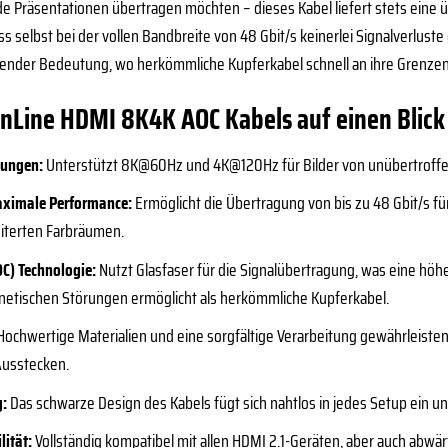
 Präsentationen übertragen möchten – dieses Kabel liefert stets eine ü
ss selbst bei der vollen Bandbreite von 48 Gbit/s keinerlei Signalverlust
nder Bedeutung, wo herkömmliche Kupferkabel schnell an ihre Grenzen
 InLine HDMI 8K4K AOC Kabels auf einen Blick
sungen:
Unterstützt 8K@60Hz und 4K@120Hz für Bilder von unübertroffene
aximale Performance:
Ermöglicht die Übertragung von bis zu 48 Gbit/s fü
iterten Farbräumen.
OC) Technologie:
Nutzt Glasfaser für die Signalübertragung, was eine hö
etischen Störungen ermöglicht als herkömmliche Kupferkabel.
ochwertige Materialien und eine sorgfältige Verarbeitung gewährleiste
Ausstecken.
g:
Das schwarze Design des Kabels fügt sich nahtlos in jedes Setup ein und
ität:
Vollständig kompatibel mit allen HDMI 2.1-Geräten, aber auch abwä