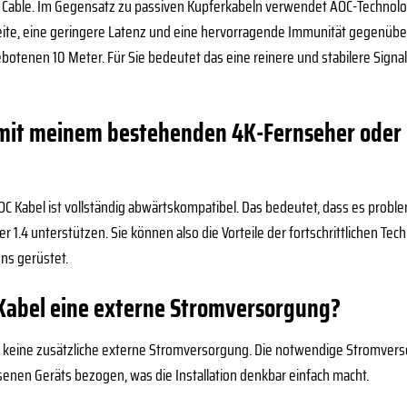
al Cable. Im Gegensatz zu passiven Kupferkabeln verwendet AOC-Technolog
ite, eine geringere Latenz und eine hervorragende Immunität gegenübe
ebotenen 10 Meter. Für Sie bedeutet das eine reinere und stabilere Signa
l mit meinem bestehenden 4K-Fernseher oder 
C Kabel ist vollständig abwärtskompatibel. Das bedeutet, dass es problem
 1.4 unterstützen. Sie können also die Vorteile der fortschrittlichen Tec
ns gerüstet.
 Kabel eine externe Stromversorgung?
t keine zusätzliche externe Stromversorgung. Die notwendige Stromversor
enen Geräts bezogen, was die Installation denkbar einfach macht.