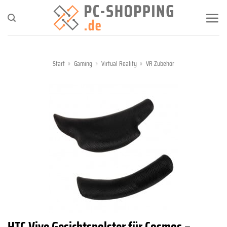
Zum
Inhalt
springen
Start
»
Gaming
»
Virtual Reality
»
VR Zubehör
HTC Vive Gesichtspolster für Cosmos –