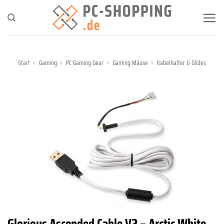
Zum
Inhalt
springen
Start
»
Gaming
»
PC Gaming Gear
»
Gaming Mäuse
»
Kabelhalter & Glides
Glorious Ascended Cable V2 – Arctic White