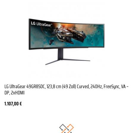
LG UltraGear 49GR85DC, 123,8 cm (49 Zoll) Curved, 240Hz, FreeSync, VA –
DP, 2xHDMI
1.107,00
€