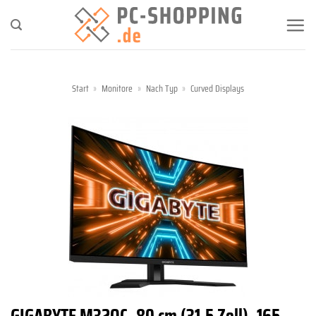
Zum
Inhalt
springen
Start
»
Monitore
»
Nach Typ
»
Curved Displays
GIGABYTE M32QC, 80 cm (31,5 Zoll), 165