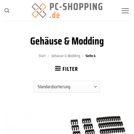
Zum
Inhalt
springen
Gehäuse & Modding
Start
»
Gehäuse & Modding
»
Seite 4
FILTER