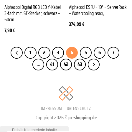
Alphacool Digital RGB LED Y-Kabel
Alphacool ES 1U – 19″ – ServerRack
3-fach mit JST-Stecker, schwarz –
– Watercooling ready
60cm
374,99
€
7,90
€
1
2
3
4
5
6
7
…
41
42
43
IMPRESSUM
DATENSCHUTZ
Copyright 2026 ©
pc-shopping.de