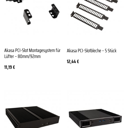
Akasa PCI-Slot Montagesystem für
Akasa PCI-Slotbleche – 5 Stück
Lüfter – 80mm/92mm
12,44
€
11,19
€