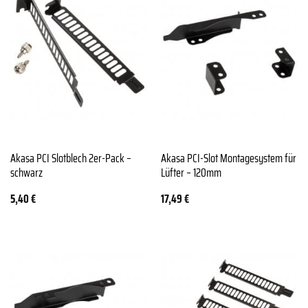
Akasa PCI Slotblech 2er-Pack –
Akasa PCI-Slot Montagesystem für
schwarz
Lüfter – 120mm
5,40
€
17,49
€