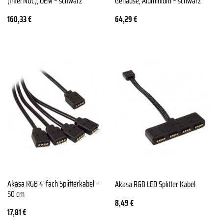
(Intel NUC), OEM – schwarz
Gehäuse, Aluminium – schwarz
160,33
€
64,29
€
Akasa RGB 4-fach Splitterkabel –
Akasa RGB LED Splitter Kabel
50 cm
8,49
€
17,81
€