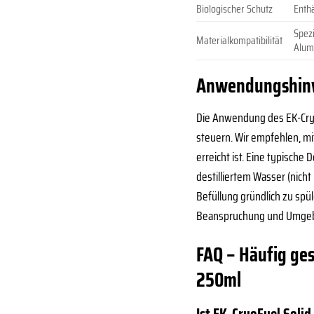
Biologischer Schutz
Enthä
Spezi
Materialkompatibilität
Alum
Anwendungshinwe
Die Anwendung des EK-CryoF
steuern. Wir empfehlen, mi
erreicht ist. Eine typisch
destilliertem Wasser (nicht
Befüllung gründlich zu spü
Beanspruchung und Umgebu
FAQ – Häufig ges
250ml