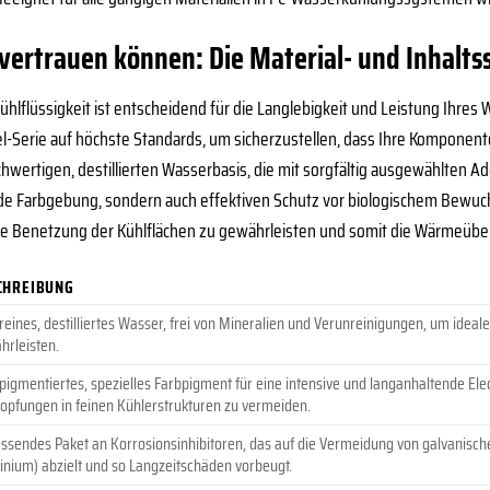
e vertrauen können: Die Material- und Inhalts
Kühlflüssigkeit ist entscheidend für die Langlebigkeit und Leistung Ihre
l-Serie auf höchste Standards, um sicherzustellen, dass Ihre Komponenten
chwertigen, destillierten Wasserbasis, die mit sorgfältig ausgewählten A
nde Farbgebung, sondern auch effektiven Schutz vor biologischem Bewu
ale Benetzung der Kühlflächen zu gewährleisten und somit die Wärmeübe
CHREIBUNG
eines, destilliertes Wasser, frei von Mineralien und Verunreinigungen, um ideal
hrleisten.
igmentiertes, spezielles Farbpigment für eine intensive und langanhaltende Ele
topfungen in feinen Kühlerstrukturen zu vermeiden.
ssendes Paket an Korrosionsinhibitoren, das auf die Vermeidung von galvanisc
inium) abzielt und so Langzeitschäden vorbeugt.