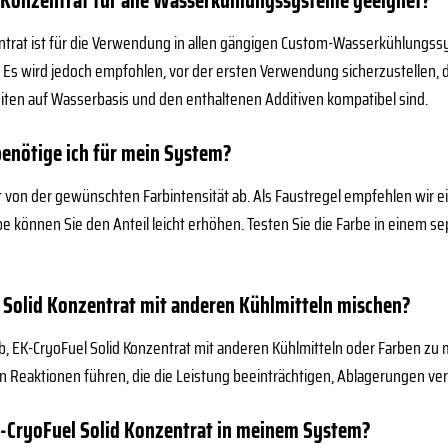
d Konzentrat für alle Wasserkühlungssysteme geeignet?
entrat ist für die Verwendung in allen gängigen Custom-Wasserkühlungssy
 Es wird jedoch empfohlen, vor der ersten Verwendung sicherzustellen,
eiten auf Wasserbasis und den enthaltenen Additiven kompatibel sind.
benötige ich für mein System?
von der gewünschten Farbintensität ab. Als Faustregel empfehlen wir ei
be können Sie den Anteil leicht erhöhen. Testen Sie die Farbe in einem sep
 Solid Konzentrat mit anderen Kühlmitteln mischen?
b, EK-CryoFuel Solid Konzentrat mit anderen Kühlmitteln oder Farben zu
Reaktionen führen, die die Leistung beeinträchtigen, Ablagerungen ver
K-CryoFuel Solid Konzentrat in meinem System?