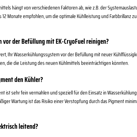
ittels hängt von verschiedenen Faktoren ab, wie z.B. der Systemausla
bis 12 Monate empfohlen, um die optimale Kühlleistung und Farbbrillanz 
 vor der Befüllung mit EK-CryoFuel reinigen?
wert, Ihr Wasserkühlungssystem vor der Befüllung mit neuer Kühlflüssigke
n, die die Leistung des neuen Kühlmittels beeinträchtigen könnten.
gment den Kühler?
 ist sehr fein vermahlen und speziell für den Einsatz in Wasserkühlun
er Wartung ist das Risiko einer Verstopfung durch das Pigment minimal.
ektrisch leitend?