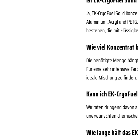
Ist EK-CryoFuel Soli
Ja, EK-CryoFuel Solid Konz
Aluminium, Acryl und PETG.
bestehen, die mit Flüssigk
Wie viel Konzentrat 
Die benötigte Menge hängt 
Für eine sehr intensive Far
ideale Mischung zu finden.
Kann ich EK-CryoFuel
Wir raten dringend davon a
unerwünschten chemischen 
Wie lange hält das E