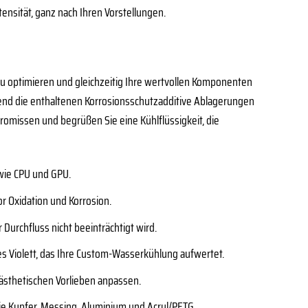
ensität, ganz nach Ihren Vorstellungen.
 zu optimieren und gleichzeitig Ihre wertvollen Komponenten
rend die enthaltenen Korrosionsschutzadditive Ablagerungen
omissen und begrüßen Sie eine Kühlflüssigkeit, die
wie CPU und GPU.
or Oxidation und Korrosion.
 Durchfluss nicht beeinträchtigt wird.
ges Violett, das Ihre Custom-Wasserkühlung aufwertet.
 ästhetischen Vorlieben anpassen.
e Kupfer, Messing, Aluminium und Acryl/PETG.