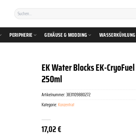
Suchen
nach:
PERIPHERIE
GEHÄUSE & MODDING
WASSERKÜHLUNG
EK Water Blocks EK-CryoFuel S
250ml
Artikelnummer:
3831109880272
Kategorie:
Konzentrat
17,02
€