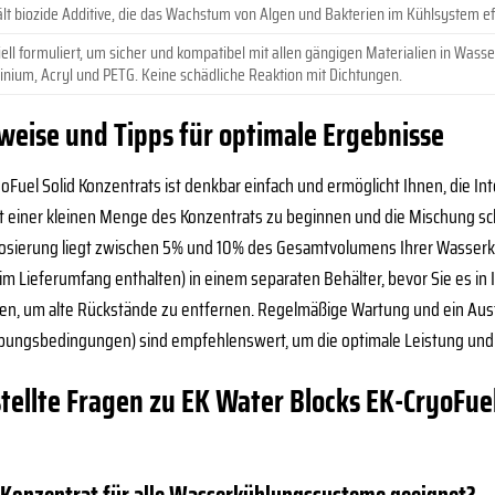
lt biozide Additive, die das Wachstum von Algen und Bakterien im Kühlsystem eff
ell formuliert, um sicher und kompatibel mit allen gängigen Materialien in Wass
inium, Acryl und PETG. Keine schädliche Reaktion mit Dichtungen.
ise und Tipps für optimale Ergebnisse
uel Solid Konzentrats ist denkbar einfach und ermöglicht Ihnen, die Int
t einer kleinen Menge des Konzentrats zu beginnen und die Mischung sch
e Dosierung liegt zwischen 5% und 10% des Gesamtvolumens Ihrer Wasserk
 im Lieferumfang enthalten) in einem separaten Behälter, bevor Sie es in 
len, um alte Rückstände zu entfernen. Regelmäßige Wartung und ein Aust
ngsbedingungen) sind empfehlenswert, um die optimale Leistung und Ä
tellte Fragen zu EK Water Blocks EK-CryoFuel 