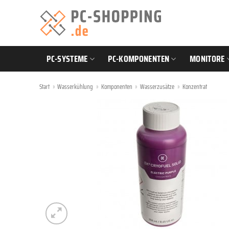
Zum
Inhalt
springen
PC-SYSTEME
PC-KOMPONENTEN
MONITORE
Start
»
Wasserkühlung
»
Komponenten
»
Wasserzusätze
»
Konzentrat