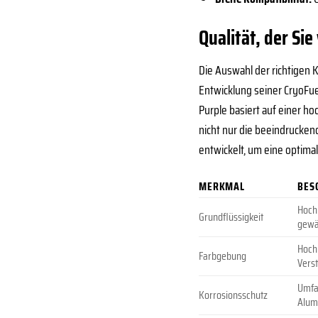
Qualität, der Si
Die Auswahl der richtigen 
Entwicklung seiner CryoFue
Purple basiert auf einer ho
nicht nur die beeindrucke
entwickelt, um eine optim
MERKMAL
BES
Hochr
Grundflüssigkeit
gewä
Hochp
Farbgebung
Vers
Umfa
Korrosionsschutz
Alum