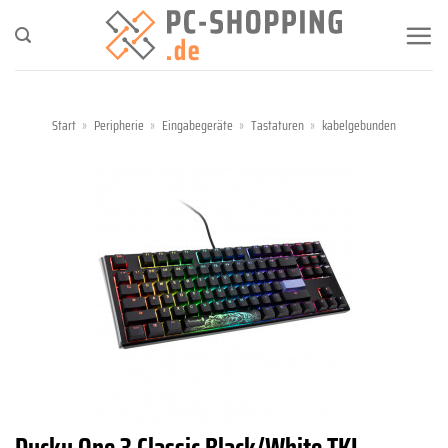
Zum
Inhalt
springen
Start
»
Peripherie
»
Eingabegeräte
»
Tastaturen
»
kabelgebunden
Ducky One 3 Classic Black/White TKL