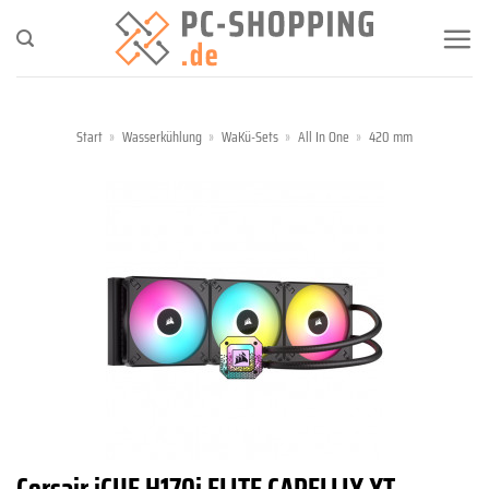
Zum
Inhalt
springen
Start
»
Wasserkühlung
»
WaKü-Sets
»
All In One
»
420 mm
Corsair iCUE H170i ELITE CAPELLIX XT