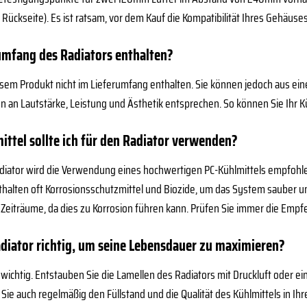
l, Rückseite). Es ist ratsam, vor dem Kauf die Kompatibilität Ihres Gehäuse
rumfang des Radiators enthalten?
diesem Produkt nicht im Lieferumfang enthalten. Sie können jedoch aus ei
n an Lautstärke, Leistung und Ästhetik entsprechen. So können Sie Ihr
ittel sollte ich für den Radiator verwenden?
diator wird die Verwendung eines hochwertigen PC-Kühlmittels empfohle
thalten oft Korrosionsschutzmittel und Biozide, um das System sauber und
Zeiträume, da dies zu Korrosion führen kann. Prüfen Sie immer die Empf
adiator richtig, um seine Lebensdauer zu maximieren?
wichtig. Entstauben Sie die Lamellen des Radiators mit Druckluft oder ei
Sie auch regelmäßig den Füllstand und die Qualität des Kühlmittels in 