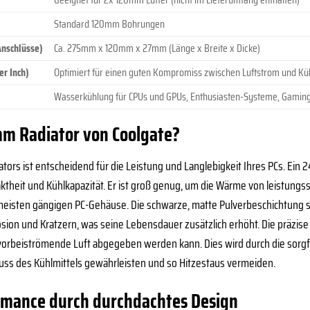
Standard 120mm Bohrungen
nschlüsse)
Ca. 275mm x 120mm x 27mm (Länge x Breite x Dicke)
er Inch)
Optimiert für einen guten Kompromiss zwischen Luftstrom und Küh
Wasserkühlung für CPUs und GPUs, Enthusiasten-Systeme, Gaming
m Radiator von Coolgate?
iators ist entscheidend für die Leistung und Langlebigkeit Ihres PCs. Ei
heit und Kühlkapazität. Er ist groß genug, um die Wärme von leistungss
meisten gängigen PC-Gehäuse. Die schwarze, matte Pulverbeschichtung so
osion und Kratzern, was seine Lebensdauer zusätzlich erhöht. Die präzis
vorbeiströmende Luft abgegeben werden kann. Dies wird durch die sorgfä
uss des Kühlmittels gewährleisten und so Hitzestaus vermeiden.
mance durch durchdachtes Design