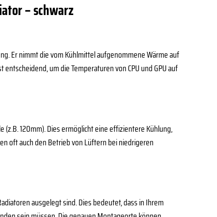
iator – schwarz
eitung. Er nimmt die vom Kühlmittel aufgenommene Wärme auf
 ist entscheidend, um die Temperaturen von CPU und GPU auf
 (z.B. 120mm). Dies ermöglicht eine effizientere Kühlung,
n oft auch den Betrieb von Lüftern bei niedrigeren
Radiatoren ausgelegt sind. Dies bedeutet, dass in Ihrem
anden sein müssen. Die genauen Montageorte können