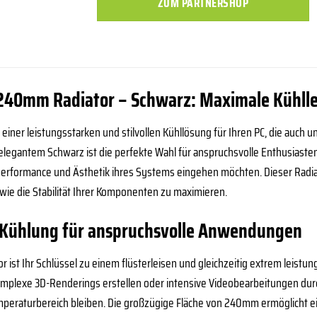
ZUM PARTNERSHOP
240mm Radiator – Schwarz: Maximale Kühlle
 einer leistungsstarken und stilvollen Kühllösung für Ihren PC, die auch u
legantem Schwarz ist die perfekte Wahl für anspruchsvolle Enthusiaste
erformance und Ästhetik ihres Systems eingehen möchten. Dieser Radiat
ie die Stabilität Ihrer Komponenten zu maximieren.
 Kühlung für anspruchsvolle Anwendungen
r ist Ihr Schlüssel zu einem flüsterleisen und gleichzeitig extrem leistu
mplexe 3D-Renderings erstellen oder intensive Videobearbeitungen durchf
peraturbereich bleiben. Die großzügige Fläche von 240mm ermöglicht ei