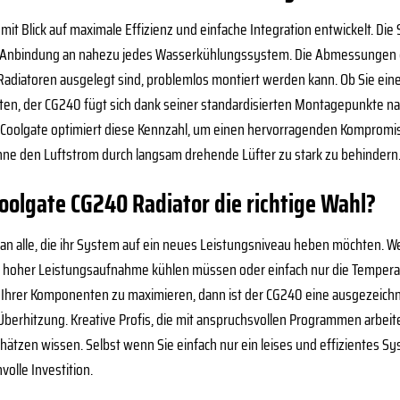
t Blick auf maximale Effizienz und einfache Integration entwickelt. Die 
le Anbindung an nahezu jedes Wasserkühlungssystem. Die Abmessungen de
diatoren ausgelegt sind, problemlos montiert werden kann. Ob Sie einen
, der CG240 fügt sich dank seiner standardisierten Montagepunkte nahtlos
g. Coolgate optimiert diese Kennzahl, um einen hervorragenden Kompromis
ne den Luftstrom durch langsam drehende Lüfter zu stark zu behindern
Coolgate CG240 Radiator die richtige Wahl?
ch an alle, die ihr System auf ein neues Leistungsniveau heben möchten. 
mit hoher Leistungsaufnahme kühlen müssen oder einfach nur die Tempera
r Ihrer Komponenten zu maximieren, dann ist der CG240 eine ausgezeich
berhitzung. Kreative Profis, die mit anspruchsvollen Programmen arbeit
chätzen wissen. Selbst wenn Sie einfach nur ein leises und effizientes S
nvolle Investition.