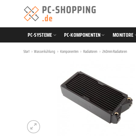
Zum
Inhalt
springen
PC-SYSTEME
PC-KOMPONENTEN
MONITORE
Start
»
Wasserkühlung
»
Komponenten
»
Radiatoren
»
240mm Radiatoren