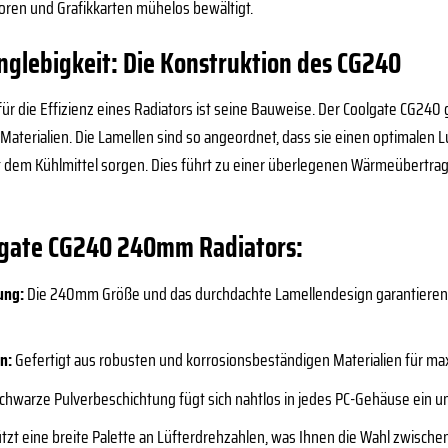
oren und Grafikkarten mühelos bewältigt.
nglebigkeit: Die Konstruktion des CG240
ür die Effizienz eines Radiators ist seine Bauweise. Der Coolgate CG240 g
terialien. Die Lamellen sind so angeordnet, dass sie einen optimalen L
t dem Kühlmittel sorgen. Dies führt zu einer überlegenen Wärmeübertra
olgate CG240 240mm Radiators:
ung:
Die 240mm Größe und das durchdachte Lamellendesign garantieren 
n:
Gefertigt aus robusten und korrosionsbeständigen Materialien für max
chwarze Pulverbeschichtung fügt sich nahtlos in jedes PC-Gehäuse ein und
tzt eine breite Palette an Lüfterdrehzahlen, was Ihnen die Wahl zwisch