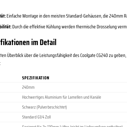
tät:
Einfache Montage in den meisten Standard-Gehäusen, die 240mm Ra
ilität:
Durch die effektive Kühlung werden thermische Drosselung verm
fikationen im Detail
en Überblick über die Leistungsfähigkeit des Coolgate CG240 zu geben, fin
:
SPEZIFIKATION
240mm
Hochwertiges Aluminium für Lamellen und Kanäle
Schwarz (Pulverbeschichtet)
Standard G1/4 Zoll
Geeignet für 2x 120mm Lüfter (nicht im Lieferumfang enthalten)