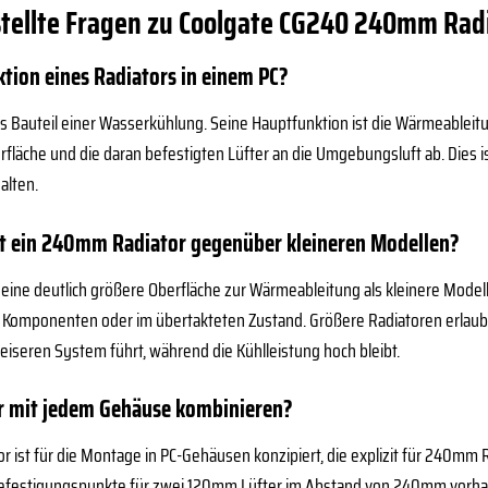
stellte Fragen zu Coolgate CG240 240mm Rad
ktion eines Radiators in einem PC?
ales Bauteil einer Wasserkühlung. Seine Hauptfunktion ist die Wärmeabl
erfläche und die daran befestigten Lüfter an die Umgebungsluft ab. Dies
alten.
et ein 240mm Radiator gegenüber kleineren Modellen?
eine deutlich größere Oberfläche zur Wärmeableitung als kleinere Modelle
n Komponenten oder im übertakteten Zustand. Größere Radiatoren erlaube
eiseren System führt, während die Kühlleistung hoch bleibt.
or mit jedem Gehäuse kombinieren?
r ist für die Montage in PC-Gehäusen konzipiert, die explizit für 240mm 
festigungspunkte für zwei 120mm Lüfter im Abstand von 240mm vorh