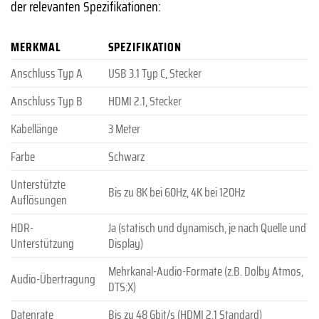
der relevanten Spezifikationen:
MERKMAL
SPEZIFIKATION
Anschluss Typ A
USB 3.1 Typ C, Stecker
Anschluss Typ B
HDMI 2.1, Stecker
Kabellänge
3 Meter
Farbe
Schwarz
Unterstützte
Bis zu 8K bei 60Hz, 4K bei 120Hz
Auflösungen
HDR-
Ja (statisch und dynamisch, je nach Quelle und
Unterstützung
Display)
Mehrkanal-Audio-Formate (z.B. Dolby Atmos,
Audio-Übertragung
DTS:X)
Datenrate
Bis zu 48 Gbit/s (HDMI 2.1 Standard)