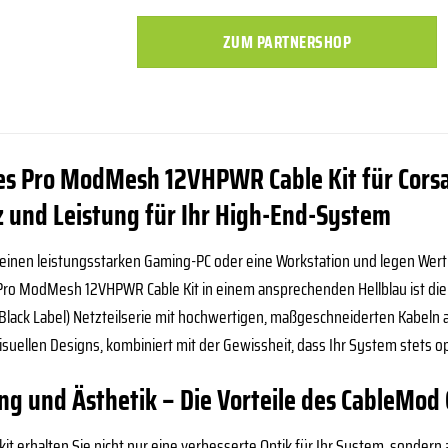
ZUM PARTNERSHOP
es Pro ModMesh 12VHPWR Cable Kit für Corsa
z und Leistung für Ihr High-End-System
einen leistungsstarken Gaming-PC oder eine Workstation und legen Wert 
ro ModMesh 12VHPWR Cable Kit in einem ansprechenden Hellblau ist die p
(Black Label) Netzteilserie mit hochwertigen, maßgeschneiderten Kabeln
suellen Designs, kombiniert mit der Gewissheit, dass Ihr System stets op
ng und Ästhetik – Die Vorteile des CableMod
t erhalten Sie nicht nur eine verbesserte Optik für Ihr System, sondern 