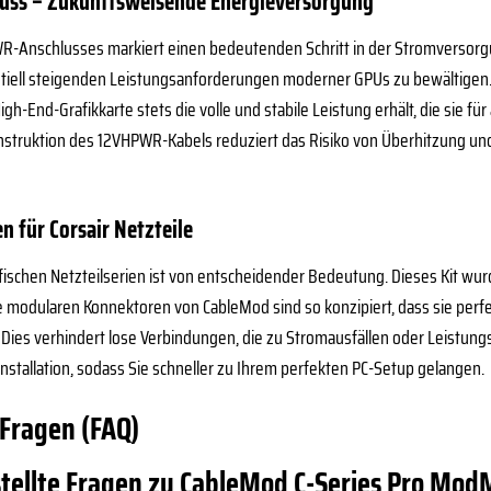
ss – Zukunftsweisende Energieversorgung
R-Anschlusses markiert einen bedeutenden Schritt in der Stromversorg
ntiell steigenden Leistungsanforderungen moderner GPUs zu bewältigen. 
High-End-Grafikkarte stets die volle und stabile Leistung erhält, die sie
onstruktion des 12VHPWR-Kabels reduziert das Risiko von Überhitzung un
 für Corsair Netzteile
ifischen Netzteilserien ist von entscheidender Bedeutung. Dieses Kit wurd
ie modularen Konnektoren von CableMod sind so konzipiert, dass sie perfe
Dies verhindert lose Verbindungen, die zu Stromausfällen oder Leistun
nstallation, sodass Sie schneller zu Ihrem perfekten PC-Setup gelangen.
 Fragen (FAQ)
stellte Fragen zu CableMod C-Series Pro Mod