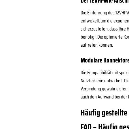
Der 12VHPWR-Anschlu
Die Einführung des 12VHPW
entwickelt, um die expone
sicherzustellen, dass Ihre 
benötigt. Die optimierte K
auftreten können.
Modulare Konnektoren
Die Kompatibilität mit spez
Netzteilserie entwickelt. D
Verbindung gewährleisten. 
auch den Aufwand bei der I
Häufig gestellte
FAQ – Häufig ge