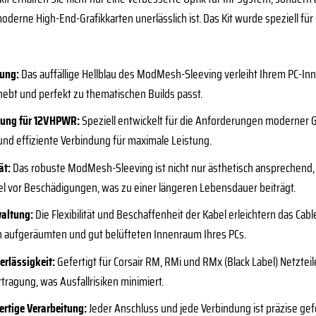
derne High-End-Grafikkarten unerlässlich ist. Das Kit wurde speziell für
rung:
Das auffällige Hellblau des ModMesh-Sleeving verleiht Ihrem PC-Inn
ebt und perfekt zu thematischen Builds passt.
gung für 12VHPWR:
Speziell entwickelt für die Anforderungen moderner G
 und effiziente Verbindung für maximale Leistung.
ät:
Das robuste ModMesh-Sleeving ist nicht nur ästhetisch ansprechend, 
l vor Beschädigungen, was zu einer längeren Lebensdauer beiträgt.
waltung:
Die Flexibilität und Beschaffenheit der Kabel erleichtern das Cab
n aufgeräumten und gut belüfteten Innenraum Ihres PCs.
erlässigkeit:
Gefertigt für Corsair RM, RMi und RMx (Black Label) Netzteil
tragung, was Ausfallrisiken minimiert.
ertige Verarbeitung:
Jeder Anschluss und jede Verbindung ist präzise gef