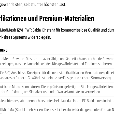
gewährleisten, selbst unter höchster Last.
ifikationen und Premium-Materialien
ModMesh 12VHPWR Cable Kit steht für kompromisslose Qualität und durchd
ptik Ihres Systems widerspiegeln.
BUNG
Mesh-Gewebe: Dieses strapazierfähige und ästhetisch ansprechende Gewebe biete
zu reinigen, was die Langlebigkeit des Kits gewährleistet und für einen sauberen L
Ie 5.0) Anschluss: Konzipiert für die neuesten Grafikkarten-Generationen, die 
andards erfordern. Gewährleistet eine zuverlässige und sichere Stromversorgun
twickelte Modu-Konnektoren: Diese präzisionsgefertigten Stecker gewährleisten e
d der Grafikkarte, um Signalverluste oder Wackelkontakte zu vermeiden.
n leuchtendes, aber dennoch dezentes Hellblau, das Ihrem PC-Build einen individue
 RMi, RMx (Black Label) Serien: Dieses Kit ist exklusiv für die genannten Corsair