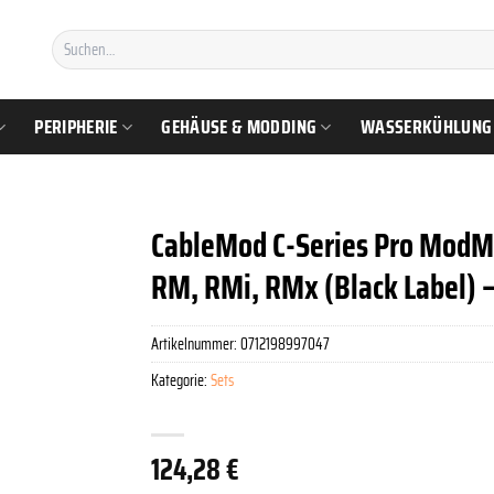
Suchen
nach:
PERIPHERIE
GEHÄUSE & MODDING
WASSERKÜHLUNG
CableMod C-Series Pro ModMe
RM, RMi, RMx (Black Label) –
Artikelnummer:
0712198997047
Kategorie:
Sets
124,28
€