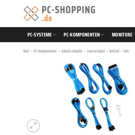
Zum
Inhalt
springen
PC-SYSTEME
PC-KOMPONENTEN
MONITORE
Start
»
PC-Komponenten
»
Kabel & Adapter
»
Interne Kabel
»
Netzteil
»
Sets