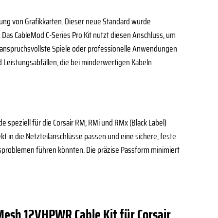
ung von Grafikkarten. Dieser neue Standard wurde
Das CableMod C-Series Pro Kit nutzt diesen Anschluss, um
 für anspruchsvollste Spiele oder professionelle Anwendungen
d Leistungsabfällen, die bei minderwertigen Kabeln
e speziell für die Corsair RM, RMi und RMx (Black Label)
kt in die Netzteilanschlüsse passen und eine sichere, feste
gsproblemen führen könnten. Die präzise Passform minimiert
Mesh 12VHPWR Cable Kit für Corsair