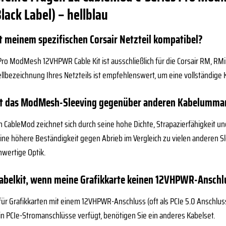
ack Label) – hellblau
it meinem spezifischen Corsair Netzteil kompatibel?
ro ModMesh 12VHPWR Cable Kit ist ausschließlich für die Corsair RM, RMi u
bezeichnung Ihres Netzteils ist empfehlenswert, um eine vollständige Ko
tet das ModMesh-Sleeving gegenüber anderen Kabelumma
ableMod zeichnet sich durch seine hohe Dichte, Strapazierfähigkeit und 
e höhere Beständigkeit gegen Abrieb im Vergleich zu vielen anderen Sle
hwertige Optik.
Kabelkit, wenn meine Grafikkarte keinen 12VHPWR-Anschl
ll für Grafikkarten mit einem 12VHPWR-Anschluss (oft als PCIe 5.0 Anschlu
Pin PCIe-Stromanschlüsse verfügt, benötigen Sie ein anderes Kabelset.