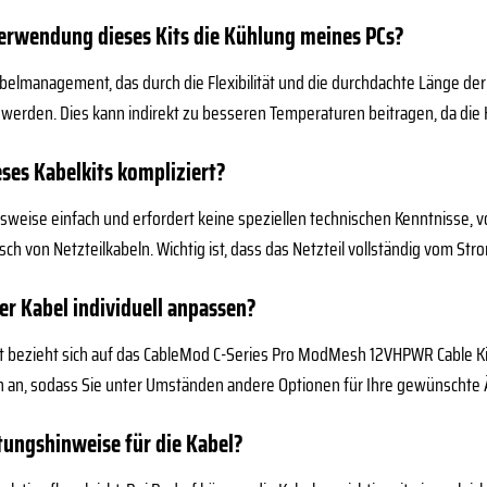
Verwendung dieses Kits die Kühlung meines PCs?
elmanagement, das durch die Flexibilität und die durchdachte Länge der 
werden. Dies kann indirekt zu besseren Temperaturen beitragen, da di
ieses Kabelkits kompliziert?
ichsweise einfach und erfordert keine speziellen technischen Kenntnisse, 
 von Netzteilkabeln. Wichtig ist, dass das Netzteil vollständig vom Str
er Kabel individuell anpassen?
 bezieht sich auf das CableMod C-Series Pro ModMesh 12VHPWR Cable Kit i
n an, sodass Sie unter Umständen andere Optionen für Ihre gewünschte 
rtungshinweise für die Kabel?