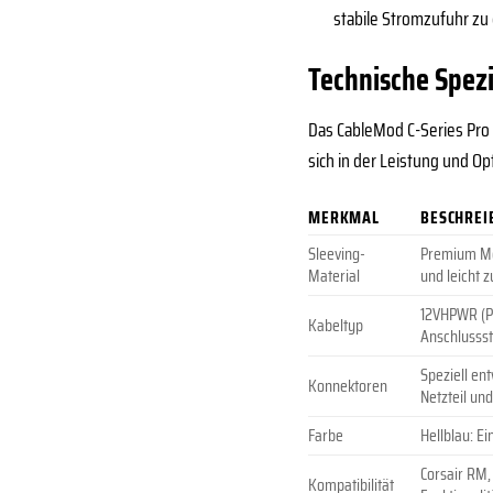
stabile Stromzufuhr zu 
Technische Spez
Das CableMod C-Series Pro 
sich in der Leistung und O
MERKMAL
BESCHREI
Sleeving-
Premium Mod
Material
und leicht 
12VHPWR (PC
Kabeltyp
Anschlussst
Speziell en
Konnektoren
Netzteil un
Farbe
Hellblau: Ei
Corsair RM,
Kompatibilität