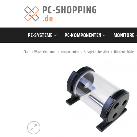
Zum
Inhalt
springen
PC-SYSTEME
PC-KOMPONENTEN
MONITORE
Start
»
Wasserkühlung
»
Komponenten
»
Ausgleichsbehälter
»
Röhrenbehälter