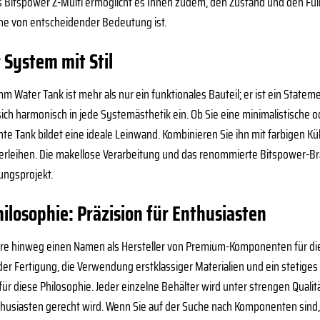
Bitspower Z-Multi ermöglicht es Ihnen zudem, den Zustand und den Füllst
he von entscheidender Bedeutung ist.
r System mit Stil
 Water Tank ist mehr als nur ein funktionales Bauteil; er ist ein Statemen
 sich harmonisch in jede Systemästhetik ein. Ob Sie eine minimalistische
te Tank bildet eine ideale Leinwand. Kombinieren Sie ihn mit farbigen K
erleihen. Die makellose Verarbeitung und das renommierte Bitspower-Bran
ungsprojekt.
ilosophie: Präzision für Enthusiasten
ahre hinweg einen Namen als Hersteller von Premium-Komponenten für di
 der Fertigung, die Verwendung erstklassiger Materialien und ein stetig
 für diese Philosophie. Jeder einzelne Behälter wird unter strengen Qualit
usiasten gerecht wird. Wenn Sie auf der Suche nach Komponenten sind, 