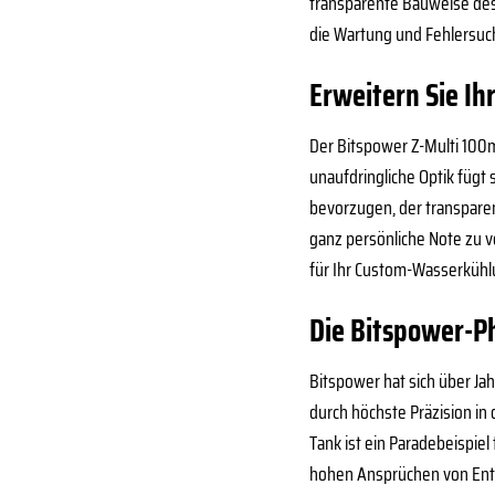
transparente Bauweise des 
die Wartung und Fehlersuc
Erweitern Sie Ih
Der Bitspower Z-Multi 100mm
unaufdringliche Optik fügt
bevorzugen, der transparen
ganz persönliche Note zu v
für Ihr Custom-Wasserkühl
Die Bitspower-Ph
Bitspower hat sich über J
durch höchste Präzision in
Tank ist ein Paradebeispiel
hohen Ansprüchen von Enth