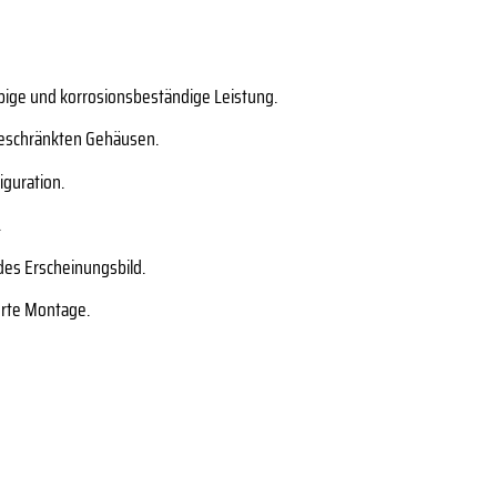
bige und korrosionsbeständige Leistung.
beschränkten Gehäusen.
iguration.
.
ndes Erscheinungsbild.
erte Montage.