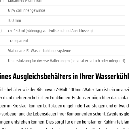
en
Eloxiertes Aluminium
G1/4 Zoll Innengewinde
100 mm
t)
ca. 450 ml (abhängig von Füllstand und Anschlüssen)
Transparent
Stationäre PC-Wasserkühlungssysteme
Unterstützung für diverse Halterungen (separat erhältlich oder integriert)
ines Ausgleichsbehälters in Ihrer Wasserküh
eichsbehälter wie der Bitspower Z-Multi 100mm Water Tank ist ein unverz
dient mehreren kritischen Funktionen. Erstens ermöglicht er das einfac
oben im Kreislauf können Luftblasen ungehindert aufsteigen und entwe
on) vorbeugt und die Lebensdauer Ihrer Komponenten schont. Zweitens gl
gen entstehen können. Dies sorgt für einen konstanten Kühlmittelstand 