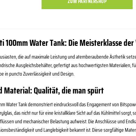
ZUM PARTNERSHOP
ti 100mm Water Tank: Die Meisterklasse de
husiasten, die auf maximale Leistung und atemberaubende Ästhetik setze
lindrische Ausgleichsbehälter, gefertigt aus hochwertigsten Materialien,
e in puncto Zuverlässigkeit und Design.
 Material: Qualität, die man spürt
mm Water Tank demonstriert eindrucksvoll das Engagement von Bitspowe
lglas, das nicht nur für eine kristallklare Sicht auf das Kühlmittel sor
lüssen und mechanischer Belastung aufweist. Die Anschlüsse und Endk
rosionsbeständigkeit und Langlebigkeit bekannt ist. Diese sorgfältige Mat