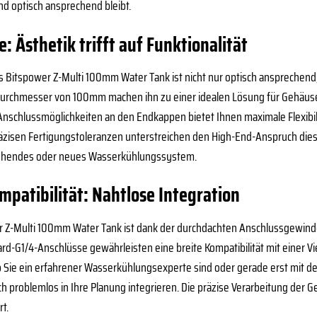
nd optisch ansprechend bleibt.
 Ästhetik trifft auf Funktionalität
s Bitspower Z-Multi 100mm Water Tank ist nicht nur optisch ansprechend
chmesser von 100mm machen ihn zu einer idealen Lösung für Gehäuse, in
nschlussmöglichkeiten an den Endkappen bietet Ihnen maximale Flexibil
äzisen Fertigungstoleranzen unterstreichen den High-End-Anspruch diese
stehendes oder neues Wasserkühlungssystem.
patibilität: Nahtlose Integration
 Z-Multi 100mm Water Tank ist dank der durchdachten Anschlussgewind
ard-G1/4-Anschlüsse gewährleisten eine breite Kompatibilität mit einer V
Sie ein erfahrener Wasserkühlungsexperte sind oder gerade erst mit d
ch problemlos in Ihre Planung integrieren. Die präzise Verarbeitung der G
t.