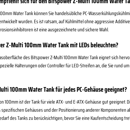
mpfiehlt sich für den Bitspower Z-Multi 100mm Water T
 100mm Water Tank können Sie handelsübliche PC-Wasserkühlungskühlmitte
wickelt wurden. Es ist ratsam, auf Kühlmittel ohne aggressive Additive 
rrosionsinhibitoren ist eine ausgezeichnete und sichere Wahl.
wer Z-Multi 100mm Water Tank mit LEDs beleuchten?
glasoberfläche des Bitspower Z-Multi 100mm Water Tank eignet sich hervor
pezielle Halterungen oder Controller für LED-Streifen an, die Sie rund 
Multi 100mm Water Tank für jedes PC-Gehäuse geeignet?
 100mm ist der Tank für viele ATX- und E-ATX-Gehäuse gut geeignet. Die
 spezifischen Gehäuses und der Positionierung anderer Komponenten a
darf des Tanks zu berücksichtigen, bevor Sie eine Kaufentscheidung tre