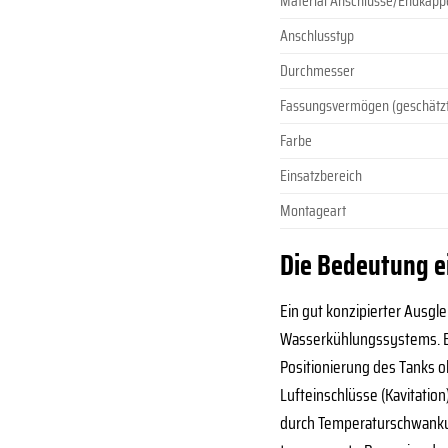
Material Anschlüsse/Endkapp
Anschlusstyp
Durchmesser
Fassungsvermögen (geschätz
Farbe
Einsatzbereich
Montageart
Die Bedeutung e
Ein gut konzipierter Ausgl
Wasserkühlungssystems. Er 
Positionierung des Tanks 
Lufteinschlüsse (Kavitati
durch Temperaturschwankun