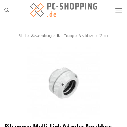
Zum
Inhalt
springen
Start
»
Wasserkühlung
»
Hard Tubing
»
Anschlüsse
»
12 mm
Bitspower Multi-Link Adapter Anschluss