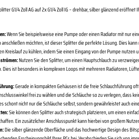
itter G1/4 Zoll AG auf 2x G1/4 Zoll IG – drehbar, silber glänzend eröffnet
en:
Wenn Sie beispielsweise eine Pumpe oder einen Radiator mit nur ein
anschließen möchten, ist dieser Splitter die perfekte Lösung. Dies kann 
n Kreislauf zu kühlen, indem Sie einen Eingang von der Pumpe nutzen u
sströmen:
Nutzen Sie den Splitter, um einen Hauptschlauch zu verzweigen 
 Dies ist besonders in komplexen Loops mit mehreren Radiatoren, Lüfte
ührung:
Gerade in kompakten Gehäusen ist die freie Schlauchführung oft
nschlusswinkel frei zu wählen und die Schläuche so zu verlegen, dass ke
es schont nicht nur die Schläuche selbst, sondern gewährleistet auch ein
ten:
Sie können den Splitter auch strategisch platzieren, um einen einf
haffen. Ein zusätzlicher Anschlusspunkt kann hierbei von großem Nutzen
n:
Die silber glänzende Oberfläche und das hochwertige Design des Bit
chenden Erscheinungsbild Ihres PCs bei. Verabschieden Sie sich von imp