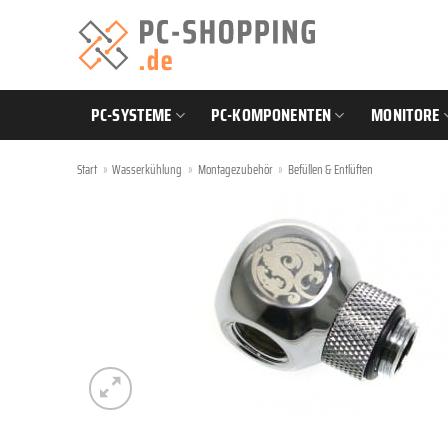
Zum
Inhalt
springen
PC-SYSTEME
PC-KOMPONENTEN
MONITORE
Start
»
Wasserkühlung
»
Montagezubehör
»
Befüllen & Entlüften