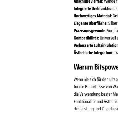
Anschlussvielfalt:
Wandelt 
Integrierte Drehfunktion:
E
Hochwertiges Material:
Gef
Elegante Oberfläche:
Silber
Präzisionsgewinde:
Sorgfäl
Kompatibilität:
Universell 
Verbesserte Luftzirkulatio
Ästhetische Integration:
Tr
Warum Bitspower
Wenn Sie sich für den Bits
für die Bedürfnisse von Wa
die Verwendung bester Mate
Funktionalität und Ästheti
die Leistung und Zuverläss