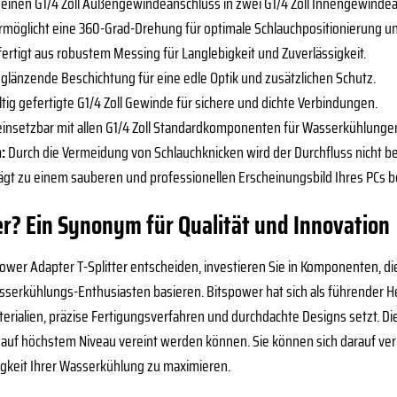
einen G1/4 Zoll Außengewindeanschluss in zwei G1/4 Zoll Innengewinde
rmöglicht eine 360-Grad-Drehung für optimale Schlauchpositionierung u
ertigt aus robustem Messing für Langlebigkeit und Zuverlässigkeit.
 glänzende Beschichtung für eine edle Optik und zusätzlichen Schutz.
tig gefertigte G1/4 Zoll Gewinde für sichere und dichte Verbindungen.
einsetzbar mit allen G1/4 Zoll Standardkomponenten für Wasserkühlunge
n:
Durch die Vermeidung von Schlauchknicken wird der Durchfluss nicht be
ägt zu einem sauberen und professionellen Erscheinungsbild Ihres PCs be
? Ein Synonym für Qualität und Innovation
power Adapter T-Splitter entscheiden, investieren Sie in Komponenten, di
sserkühlungs-Enthusiasten basieren. Bitspower hat sich als führender H
rialien, präzise Fertigungsverfahren und durchdachte Designs setzt. Diese
k auf höchstem Niveau vereint werden können. Sie können sich darauf ve
igkeit Ihrer Wasserkühlung zu maximieren.