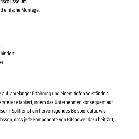
anschlüsse um.
nd einfache Montage.
n.
hindert.
i.
e auf jahrelanger Erfahrung und einem tiefen Verständnis
ersteller etabliert, indem das Unternehmen konsequent auf
r T-Splitter ist ein hervorragendes Beispiel dafür, wie
rlassen, dass jede Komponente von Bitspower dazu beiträgt,