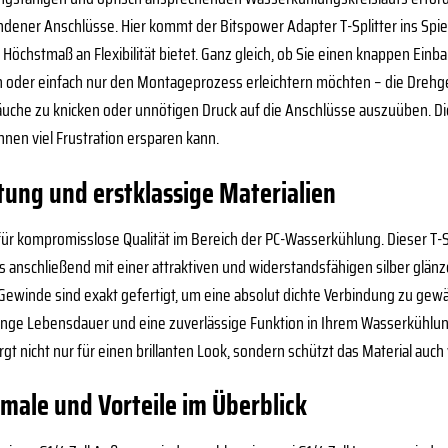
ndener Anschlüsse. Hier kommt der Bitspower Adapter T-Splitter ins Spiel
n Höchstmaß an Flexibilität bietet. Ganz gleich, ob Sie einen knappen Ei
 oder einfach nur den Montageprozess erleichtern möchten – die Drehge
äuche zu knicken oder unnötigen Druck auf die Anschlüsse auszuüben. Di
Ihnen viel Frustration ersparen kann.
tung und erstklassige Materialien
 für kompromisslose Qualität im Bereich der PC-Wasserkühlung. Dieser T-S
anschließend mit einer attraktiven und widerstandsfähigen silber glänz
e Gewinde sind exakt gefertigt, um eine absolut dichte Verbindung zu gew
 lange Lebensdauer und eine zuverlässige Funktion in Ihrem Wasserkühlun
t nicht nur für einen brillanten Look, sondern schützt das Material auc
male und Vorteile im Überblick