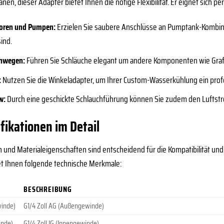
en, dieser Adapter bietet Ihnen die nötige Flexibilität. Er eignet sich per
toren und Pumpen:
Erzielen Sie saubere Anschlüsse an Pumptank-Kombin
sind.
chwegen:
Führen Sie Schläuche elegant um andere Komponenten wie Grafi
:
Nutzen Sie die Winkeladapter, um Ihrer Custom-Wasserkühlung ein prof
w:
Durch eine geschickte Schlauchführung können Sie zudem den Luftstr
fikationen im Detail
nd Materialeigenschaften sind entscheidend für die Kompatibilität und
etet Ihnen folgende technische Merkmale:
BESCHREIBUNG
inde)
G1/4 Zoll AG (Außengewinde)
inde)
G1/4 Zoll IG (Innengewinde)