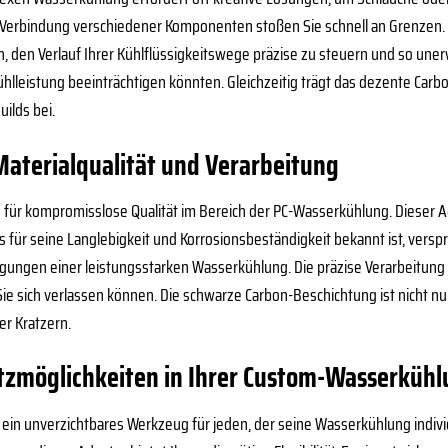
r Verbindung verschiedener Komponenten stoßen Sie schnell an Grenzen.
en, den Verlauf Ihrer Kühlflüssigkeitswege präzise zu steuern und so une
ühlleistung beeinträchtigen könnten. Gleichzeitig trägt das dezente Ca
ilds bei.
aterialqualität und Verarbeitung
n für kompromisslose Qualität im Bereich der PC-Wasserkühlung. Dieser A
für seine Langlebigkeit und Korrosionsbeständigkeit bekannt ist, verspr
gungen einer leistungsstarken Wasserkühlung. Die präzise Verarbeitung 
 Sie sich verlassen können. Die schwarze Carbon-Beschichtung ist nicht 
r Kratzern.
atzmöglichkeiten in Ihrer Custom-Wasserküh
 ein unverzichtbares Werkzeug für jeden, der seine Wasserkühlung individ