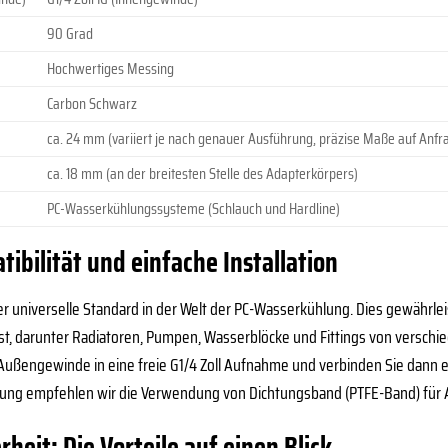
90 Grad
Hochwertiges Messing
Carbon Schwarz
ca. 24 mm (variiert je nach genauer Ausführung, präzise Maße auf Anfra
ca. 18 mm (an der breitesten Stelle des Adapterkörpers)
PC-Wasserkühlungssysteme (Schlauch und Hardline)
bilität und einfache Installation
er universelle Standard in der Welt der PC-Wasserkühlung. Dies gewährleis
, darunter Radiatoren, Pumpen, Wasserblöcke und Fittings von verschieden
 Außengewinde in eine freie G1/4 Zoll Aufnahme und verbinden Sie dann 
dung empfehlen wir die Verwendung von Dichtungsband (PTFE-Band) für Au
heit: Die Vorteile auf einen Blick