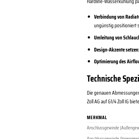
Hardline-Wasserkühlung plan
Verbindung von Radia
ungünstig positioniert 
Umleitung von Schlau
Design-Akzente setzen
Optimierung des Airflo
Technische Spezi
Die genauen Abmessungen u
Zoll AG auf G1/4 Zoll IG bi
MERKMAL
Anschlussgewinde (Außengew
Anschlussgewinde (Innengew