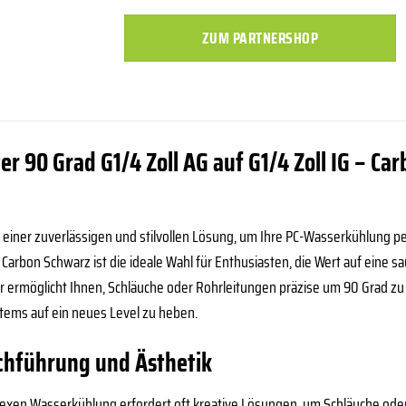
ZUM PARTNERSHOP
r 90 Grad G1/4 Zoll AG auf G1/4 Zoll IG – Car
h einer zuverlässigen und stilvollen Lösung, um Ihre PC-Wasserkühlung pe
m Carbon Schwarz ist die ideale Wahl für Enthusiasten, die Wert auf eine s
r ermöglicht Ihnen, Schläuche oder Rohrleitungen präzise um 90 Grad z
tems auf ein neues Level zu heben.
chführung und Ästhetik
exen Wasserkühlung erfordert oft kreative Lösungen, um Schläuche oder