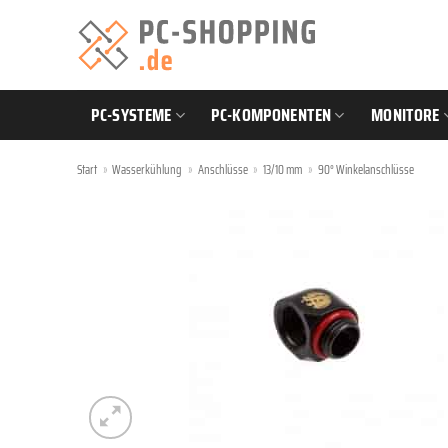
Zum
Inhalt
springen
PC-SYSTEME
PC-KOMPONENTEN
MONITORE
Start
»
Wasserkühlung
»
Anschlüsse
»
13/10 mm
»
90° Winkelanschlüsse