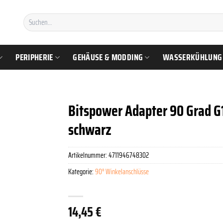
Suchen
nach:
PERIPHERIE
GEHÄUSE & MODDING
WASSERKÜHLUNG
Bitspower Adapter 90 Grad G1/
schwarz
Artikelnummer:
4711946748302
Kategorie:
90° Winkelanschlüsse
14,45
€