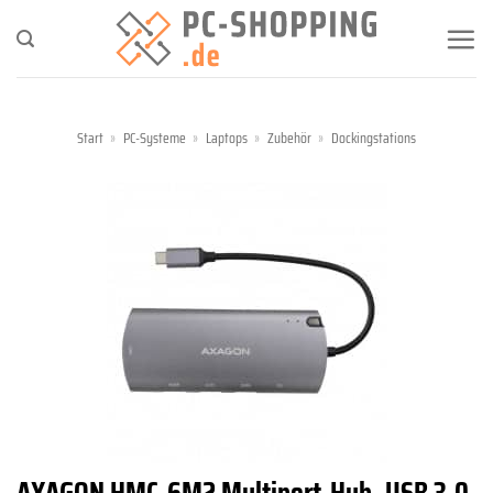
Zum
Inhalt
springen
Start
»
PC-Systeme
»
Laptops
»
Zubehör
»
Dockingstations
AXAGON HMC-6M2 Multiport-Hub, USB 3.0,