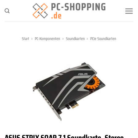
Zum
Inhalt
springen
Start
»
PC-Komponenten
»
Soundkarten
»
PCIe Soundkarten
ASUS STRIX SOAR 7.1 Soundkarte, Stereo,