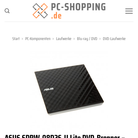
Zum
Inhalt
springen
Start
»
PC-Komponenten
»
Laufwerke
»
Blu-ray / DVD
»
DVD-Laufwerke
ASUS SDRW-08D2S-U Lite DVD-Brenner –