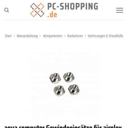
Zum
Inhalt
springen
Start
»
Wasserkühlung
»
Komponenten
»
Radiatoren
»
Halterungen & Standfüße
aqua computer Gewindeeinsätze für airplex