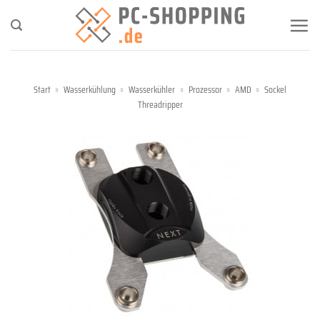
Zum
Inhalt
springen
Start
»
Wasserkühlung
»
Wasserkühler
»
Prozessor
»
AMD
»
Sockel
Threadripper