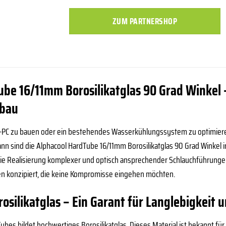
ZUM PARTNERSHOP
be 16/11mm Borosilikatglas 90 Grad Winkel –
sbau
m-PC zu bauen oder ein bestehendes Wasserkühlungssystem zu optimieren
Dann sind die Alphacool HardTube 16/11mm Borosilikatglas 90 Grad Winkel 
ie Realisierung komplexer und optisch ansprechender Schlauchführungen 
en konzipiert, die keine Kompromisse eingehen möchten.
rosilikatglas – Ein Garant für Langlebigkeit 
ubes bildet hochwertiges Borosilikatglas. Dieses Material ist bekannt f