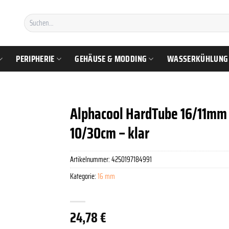
Suchen
nach:
PERIPHERIE
GEHÄUSE & MODDING
WASSERKÜHLUNG
Alphacool HardTube 16/11mm 
10/30cm – klar
Artikelnummer:
4250197184991
Kategorie:
16 mm
24,78
€