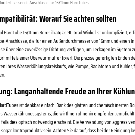
fordert passende Anschlüsse für 16/11mm HardTubes
atibilität: Worauf Sie achten sollten
cool HardTube 16/11mm Borosilikatglas 90 Grad Winkel ist unkompliziert, e
be-Anschlüsse, die für einen Außendurchmesser von 16mm und einen In
sse über eine zuverlässige Dichtung verfügen, um Leckagen im System zu
t mittels einer Überwurfmutter fixiert. Die präzise gefertigten Enden de
ten Ihres Wasserkühlungskreislaufs, wie Pumpe, Radiatoren und Kühler,
en.
ung: Langanhaltende Freude an Ihrer Kühlu
 HardTubes ist denkbar einfach. Dank des glatten und chemisch inerten Bo
s Wasserkühlungssystems, die wir Ihnen ohnehin empfehlen, empfiehlt e
, falls dies optisch notwendig erscheint. Die Verwendung von aggressiven
ogar kontraproduktiv sein. Achten Sie darauf, dass bei der Reinigung k