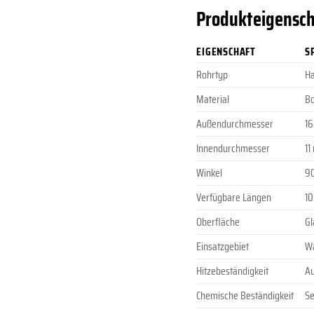
Produkteigensch
EIGENSCHAFT
S
Rohrtyp
H
Material
Bo
Außendurchmesser
1
Innendurchmesser
1
Winkel
9
Verfügbare Längen
10
Oberfläche
Gl
Einsatzgebiet
Wa
Hitzebeständigkeit
Au
Chemische Beständigkeit
Se