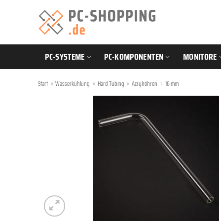
Zum
Inhalt
springen
PC-SYSTEME
PC-KOMPONENTEN
MONITORE
Start
»
Wasserkühlung
»
Hard Tubing
»
Acrylröhren
»
16 mm