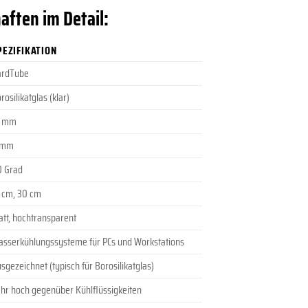
aften im Detail:
PEZIFIKATION
ardTube
rosilikatglas (klar)
6 mm
1 mm
0 Grad
 cm, 30 cm
att, hochtransparent
sserkühlungssysteme für PCs und Workstations
sgezeichnet (typisch für Borosilikatglas)
hr hoch gegenüber Kühlflüssigkeiten