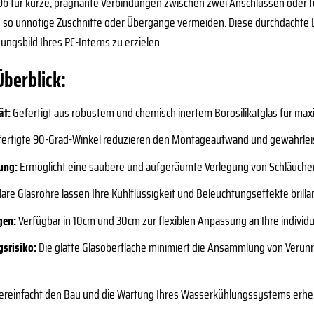
 für kurze, prägnante Verbindungen zwischen zwei Anschlüssen oder fü
d so unnötige Zuschnitte oder Übergänge vermeiden. Diese durchdachte 
ungsbild Ihres PC-Interns zu erzielen.
Überblick:
ät:
Gefertigt aus robustem und chemisch inertem Borosilikatglas für maxi
ertigte 90-Grad-Winkel reduzieren den Montageaufwand und gewährleis
ung:
Ermöglicht eine saubere und aufgeräumte Verlegung von Schläuchen,
lare Glasrohre lassen Ihre Kühlflüssigkeit und Beleuchtungseffekte bril
gen:
Verfügbar in 10cm und 30cm zur flexiblen Anpassung an Ihre individ
srisiko:
Die glatte Glasoberfläche minimiert die Ansammlung von Verunr
ereinfacht den Bau und die Wartung Ihres Wasserkühlungssystems erheb