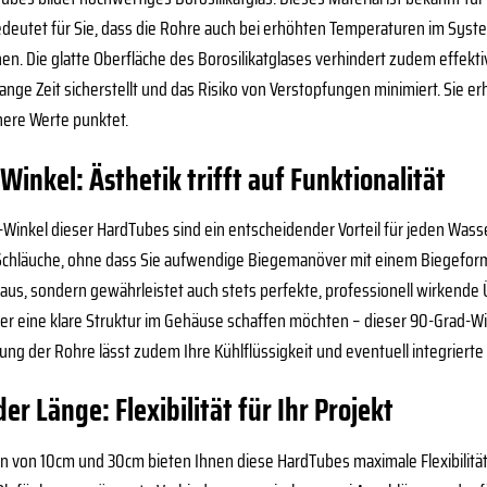
edeutet für Sie, dass die Rohre auch bei erhöhten Temperaturen im Sys
ehen. Die glatte Oberfläche des Borosilikatglases verhindert zudem effek
nge Zeit sicherstellt und das Risiko von Verstopfungen minimiert. Sie er
nere Werte punktet.
Winkel: Ästhetik trifft auf Funktionalität
d-Winkel dieser HardTubes sind ein entscheidender Vorteil für jeden Wa
 Schläuche, ohne dass Sie aufwendige Biegemanöver mit einem Biegeform-
us, sondern gewährleistet auch stets perfekte, professionell wirkende 
eine klare Struktur im Gehäuse schaffen möchten – dieser 90-Grad-Winke
rung der Rohre lässt zudem Ihre Kühlflüssigkeit und eventuell integrier
der Länge: Flexibilität für Ihr Projekt
n von 10cm und 30cm bieten Ihnen diese HardTubes maximale Flexibilitä