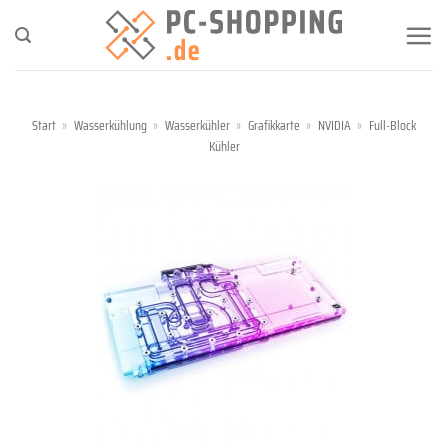
Zum
Inhalt
springen
Start
»
Wasserkühlung
»
Wasserkühler
»
Grafikkarte
»
NVIDIA
»
Full-Block
Kühler