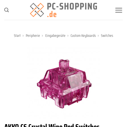
Zum
Inhalt
springen
Start
»
Peripherie
»
Eingabegeräte
»
Custom Keyboards
»
Switches
AKKO CS Crystal Wine Red Switches,