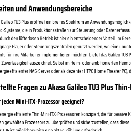
keiten und Anwendungsbereiche
sa Galileo TU3 Plus eröffnet ein breites Spektrum an Anwendungsmöglichk
-Systeme, die in Produktionsstraßen zur Steuerung oder Datenerfassu
urch den lüfterlosen Betrieb ist hier ein entscheidender Vorteil. Im Ber
 Signage Player oder Steuerungszentralen genutzt werden, wo eine ununt
nts für ihre Mitarbeiter implementieren möchten, bietet das Galileo TU3 
 Zuverlässigkeit auszeichnet. Selbst im Heim- oder ambitionierten Heimbü
energieeffizienter NAS-Server oder als dezenter HTPC (Home Theater PC), 
tellte Fragen zu Akasa Galileo TU3 Plus Thi
ür jeden Mini-ITX-Prozessor geeignet?
energieeffiziente Thin-Mini-ITX-Prozessoren konzipiert, die für passive 
n gewählten Prozessors zu überprüfen und sicherzustellen, dass diese im
 TDP ist möglicherweise eine aktive Kühlung erforderlich.