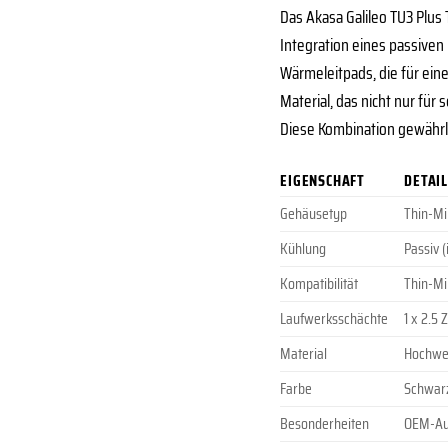
Das Akasa Galileo TU3 Plus
Integration eines passiven
Wärmeleitpads, die für ei
Material, das nicht nur fü
Diese Kombination gewährlei
EIGENSCHAFT
DETAI
Gehäusetyp
Thin-Mi
Kühlung
Passiv 
Kompatibilität
Thin-Mi
Laufwerksschächte
1 x 2.5
Material
Hochwe
Farbe
Schwar
Besonderheiten
OEM-Aus