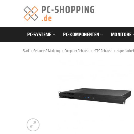
Zum
Inhalt
springen
PC-SYSTEME
PC-KOMPONENTEN
MONITORE
Start
»
Gehäuse & Modding
»
Computer Gehäuse
»
HTPC Gehäuse
»
superflache 