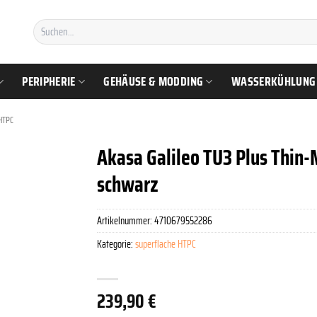
Suchen
nach:
PERIPHERIE
GEHÄUSE & MODDING
WASSERKÜHLUNG
HTPC
Akasa Galileo TU3 Plus Thin-
schwarz
Artikelnummer:
4710679552286
Kategorie:
superflache HTPC
239,90
€