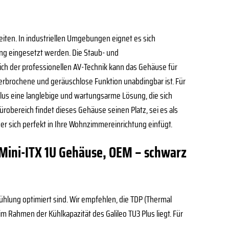
eiten. In industriellen Umgebungen eignet es sich
ng eingesetzt werden. Die Staub- und
eich der professionellen AV-Technik kann das Gehäuse für
erbrochene und geräuschlose Funktion unabdingbar ist. Für
Plus eine langlebige und wartungsarme Lösung, die sich
robereich findet dieses Gehäuse seinen Platz, sei es als
der sich perfekt in Ihre Wohnzimmereinrichtung einfügt.
n-Mini-ITX 1U Gehäuse, OEM – schwarz
Kühlung optimiert sind. Wir empfehlen, die TDP (Thermal
 Rahmen der Kühlkapazität des Galileo TU3 Plus liegt. Für