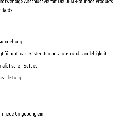
e notwendige Anschlussvielfalt. Die OEM-Natur des Produkts
ndards.
ngsumgebung.
gt für optimale Systemtemperaturen und Langlebigkeit.
alistischen Setups.
meableitung.
s in jede Umgebung ein.