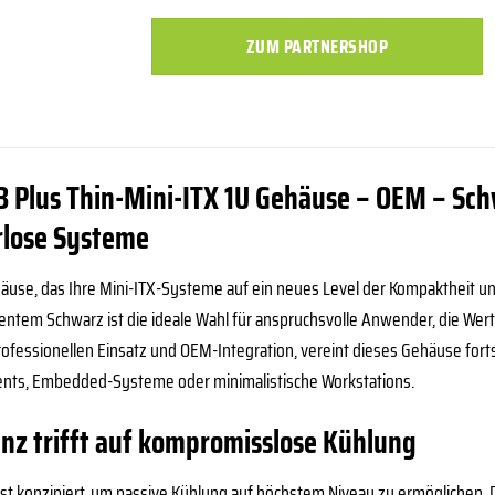
ZUM PARTNERSHOP
3 Plus Thin-Mini-ITX 1U Gehäuse – OEM – Sch
rlose Systeme
use, das Ihre Mini-ITX-Systeme auf ein neues Level der Kompaktheit und
entem Schwarz ist die ideale Wahl für anspruchsvolle Anwender, die Wert 
professionellen Einsatz und OEM-Integration, vereint dieses Gehäuse for
lients, Embedded-Systeme oder minimalistische Workstations.
enz trifft auf kompromisslose Kühlung
 ist konzipiert, um passive Kühlung auf höchstem Niveau zu ermöglichen. 