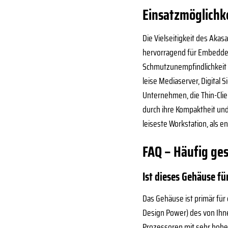
Einsatzmöglich
Die Vielseitigkeit des Aka
hervorragend für Embedded
Schmutzunempfindlichkeit d
leise Mediaserver, Digital
Unternehmen, die Thin-Clie
durch ihre Kompaktheit und
leiseste Workstation, als 
FAQ – Häufig ges
Ist dieses Gehäuse f
Das Gehäuse ist primär für 
Design Power) des von Ihne
Prozessoren mit sehr hoher