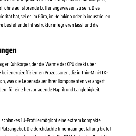
et, ohne auf störende Lüfter angewiesen zu sein. Dies
orität hat, sei es im Büro, im Heimkino oder in industriellen
e bestehende Infrastruktur integrieren lässt und die
ungen
siger Kühlkörper, der die Wärme der CPU direkt über
bei energieeffizienten Prozessoren, die in Thin-Mini-ITX-
reich, was die Lebensdauer Ihrer Komponenten verlängert
em für eine hervorragende Haptik und Langlebigkeit.
in schlankes 1U-Profil ermöglicht eine extrem kompakte
m Platzangebot. Die durchdachte Innenraumgestaltung bietet