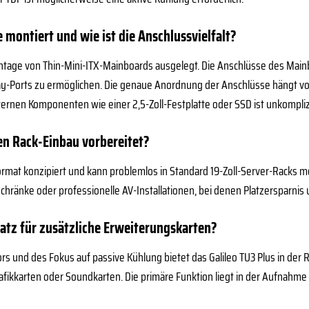
montiert und wie ist die Anschlussvielfalt?
ntage von Thin-Mini-ITX-Mainboards ausgelegt. Die Anschlüsse des Mainb
ay-Ports zu ermöglichen. Die genaue Anordnung der Anschlüsse hängt 
ernen Komponenten wie einer 2,5-Zoll-Festplatte oder SSD ist unkompli
den Rack-Einbau vorbereitet?
Format konzipiert und kann problemlos in Standard 19-Zoll-Server-Racks m
ränke oder professionelle AV-Installationen, bei denen Platzersparnis u
latz für zusätzliche Erweiterungskarten?
 und des Fokus auf passive Kühlung bietet das Galileo TU3 Plus in der Re
fikkarten oder Soundkarten. Die primäre Funktion liegt in der Aufnahme 