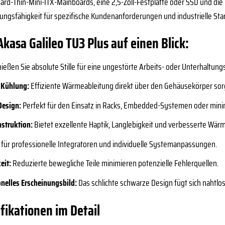
dard-Thin-Mini-ITX-Mainboards, eine 2,5-Zoll-Festplatte oder SSD und di
ungsfähigkeit für spezifische Kundenanforderungen und industrielle Sta
Akasa Galileo TU3 Plus auf einen Blick:
ießen Sie absolute Stille für eine ungestörte Arbeits- oder Unterhaltu
 Kühlung:
Effiziente Wärmeableitung direkt über den Gehäusekörper sor
Design:
Perfekt für den Einsatz in Racks, Embedded-Systemen oder minim
struktion:
Bietet exzellente Haptik, Langlebigkeit und verbesserte Wär
 für professionelle Integratoren und individuelle Systemanpassungen.
eit:
Reduzierte bewegliche Teile minimieren potenzielle Fehlerquellen.
nelles Erscheinungsbild:
Das schlichte schwarze Design fügt sich nahtlo
fikationen im Detail