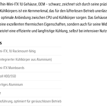
 Thin-Mini-ITX 1U Gehäuse, OEM – schwarz, zeichnet sich durch seine präz
 Kühlkörpers ist ein Kernmerkmal, das für den lüfterlosen Betrieb unerlä
ne optimale Anbindung zwischen CPU und Kühlkörper sorgen. Das Gehäuse 
r seine exzellenten thermischen Eigenschaften, sondern auch für seine Wi
stet eine effiziente und langfristige Kühlung, selbst bei intensiver Nut
LS
ni-ITX, 1U Rackmount-fähig
(integrierter Kühlkörper aus Aluminium)
ni-ITX Mainboards
 Zoll HDD/SSD
rtiges Aluminium
z
führung, optimiert für geräuschlosen Betrieb