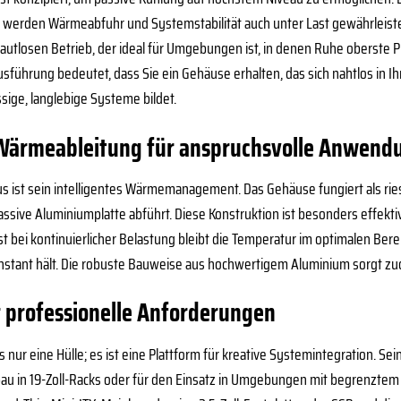
kt, werden Wärmeabfuhr und Systemstabilität auch unter Last gewährleist
 lautlosen Betrieb, der ideal für Umgebungen ist, in denen Ruhe oberste Pri
hrung bedeutet, dass Sie ein Gehäuse erhalten, das sich nahtlos in Ihr
sige, langlebige Systeme bildet.
Wärmeableitung für anspruchsvolle Anwend
lus ist sein intelligentes Wärmemanagement. Das Gehäuse fungiert als rie
sive Aluminiumplatte abführt. Diese Konstruktion ist besonders effektiv 
st bei kontinuierlicher Belastung bleibt die Temperatur im optimalen Be
nstant hält. Die robuste Bauweise aus hochwertigem Aluminium sorgt zud
ür professionelle Anforderungen
 nur eine Hülle; es ist eine Plattform für kreative Systemintegration. Se
bau in 19-Zoll-Racks oder für den Einsatz in Umgebungen mit begrenzte