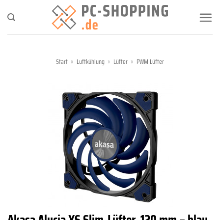
Zum
Inhalt
springen
Start
»
Luftkühlung
»
Lüfter
»
PWM Lüfter
Akasa Alucia XS Slim-Lüfter, 120 mm – blau