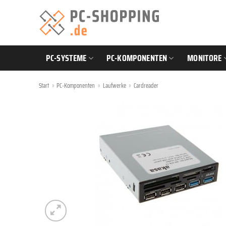
Zum
Inhalt
springen
PC-SYSTEME
PC-KOMPONENTEN
MONITORE
Start
»
PC-Komponenten
»
Laufwerke
»
Cardreader