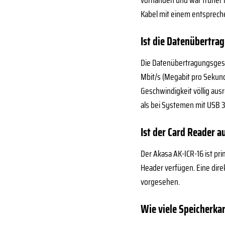
vorhanden und war früher h
Kabel mit einem entsprech
Ist die Datenübertra
Die Datenübertragungsgesc
Mbit/s (Megabit pro Sekund
Geschwindigkeit völlig aus
als bei Systemen mit USB 
Ist der Card Reader 
Der Akasa AK-ICR-16 ist pr
Header verfügen. Eine dire
vorgesehen.
Wie viele Speicherka