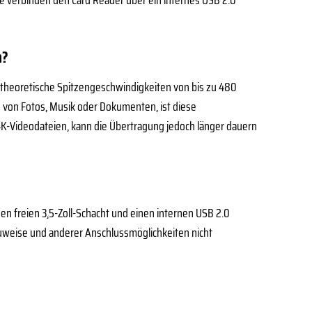
e verbinden den Card Reader über ein internes USB 2.0
n?
 theoretische Spitzengeschwindigkeiten von bis zu 480
n von Fotos, Musik oder Dokumenten, ist diese
4K-Videodateien, kann die Übertragung jedoch länger dauern
en freien 3,5-Zoll-Schacht und einen internen USB 2.0
auweise und anderer Anschlussmöglichkeiten nicht