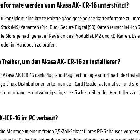
enformate werden vom Akasa AK-ICR-16 unterstützt?
für konzipiert, eine breite Palette gängiger Speicherkartenformate zu u
tick (MS) Varianten (Pro, Duo), Secure Digital (SD) Karten (einschließli
rte Slots, je nach genauer Revision des Produkts), M2 und xD-Karten. Es 
 oder im Handbuch zu prüfen.
e Treiber, um den Akasa AK-ICR-16 zu installieren?
der Akasa AK-ICR-16 dank Plug-and-Play-Technologie sofort nach der Insta
 Linux-Distributionen erkennen den Card Reader automatisch und stellen
ystemen kann es notwendig sein, spezifische Treiber des Herstellers zu i
K-ICR-16 im PC verbaut?
r die Montage in einem freien 3,5-Zoll-Schacht Ihres PC-Gehäuses vorge