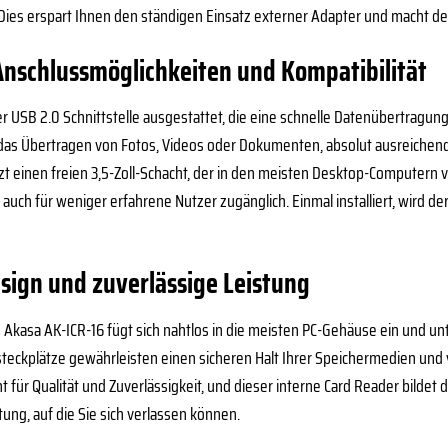
Dies erspart Ihnen den ständigen Einsatz externer Adapter und macht den
nschlussmöglichkeiten und Kompatibilität
er USB 2.0 Schnittstelle ausgestattet, die eine schnelle Datenübertragung
 das Übertragen von Fotos, Videos oder Dokumenten, absolut ausreichend. 
 einen freien 3,5-Zoll-Schacht, der in den meisten Desktop-Computern vor
auch für weniger erfahrene Nutzer zugänglich. Einmal installiert, wird 
sign und zuverlässige Leistung
kasa AK-ICR-16 fügt sich nahtlos in die meisten PC-Gehäuse ein und unte
steckplätze gewährleisten einen sicheren Halt Ihrer Speichermedien un
 für Qualität und Zuverlässigkeit, und dieser interne Card Reader bildet
stung, auf die Sie sich verlassen können.