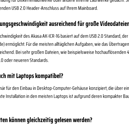
äufig für Diskettenlaufwerke oder andere interne Laufwerke gedacht. Si
enden USB 2.0 Header-Anschluss auf Ihrem Mainboard.
gungsgeschwindigkeit ausreichend für große Videodateie
hwindigkeit des Akasa AK-ICR-16 basiert auf dem USB 2.0 Standard, der
e) ermöglicht. Für die meisten alltäglichen Aufgaben, wie das Übertrage
reichend. Bei sehr großen Dateien, wie beispielsweise hochauflösenden 
3.0 oder neueren Standards.
auch mit Laptops kompatibel?
imär für den Einbau in Desktop-Computer-Gehäuse konzipiert, die über ein
kte Installation in den meisten Laptops ist aufgrund deren kompakter B
rten können gleichzeitig gelesen werden?