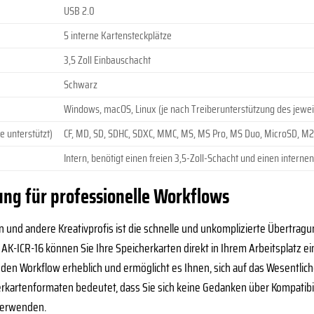
USB 2.0
5 interne Kartensteckplätze
3,5 Zoll Einbauschacht
Schwarz
Windows, macOS, Linux (je nach Treiberunterstützung des jewei
e unterstützt)
CF, MD, SD, SDHC, SDXC, MMC, MS, MS Pro, MS Duo, MicroSD, M2
Intern, benötigt einen freien 3,5-Zoll-Schacht und einen inter
ung für professionelle Workflows
n und andere Kreativprofis ist die schnelle und unkomplizierte Übertra
K-ICR-16 können Sie Ihre Speicherkarten direkt in Ihrem Arbeitsplatz e
den Workflow erheblich und ermöglicht es Ihnen, sich auf das Wesentliche
herkartenformaten bedeutet, dass Sie sich keine Gedanken über Kompati
verwenden.