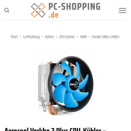
Zum
Inhalt
springen
Start
»
Luftkühlung
»
Kühler
»
CPU-Kühler
»
AMD
»
Sockel AM2+/AM3+
Aerocool Verkho 3 Plus CPU-Kühler –