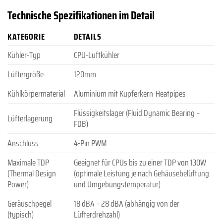
Technische Spezifikationen im Detail
KATEGORIE
DETAILS
Kühler-Typ
CPU-Luftkühler
Lüftergröße
120mm
Kühlkörpermaterial
Aluminium mit Kupferkern-Heatpipes
Flüssigkeitslager (Fluid Dynamic Bearing –
Lüfterlagerung
FDB)
Anschluss
4-Pin PWM
Maximale TDP
Geeignet für CPUs bis zu einer TDP von 130W
(Thermal Design
(optimale Leistung je nach Gehäusebelüftung
Power)
und Umgebungstemperatur)
Geräuschpegel
18 dBA – 28 dBA (abhängig von der
(typisch)
Lüfterdrehzahl)