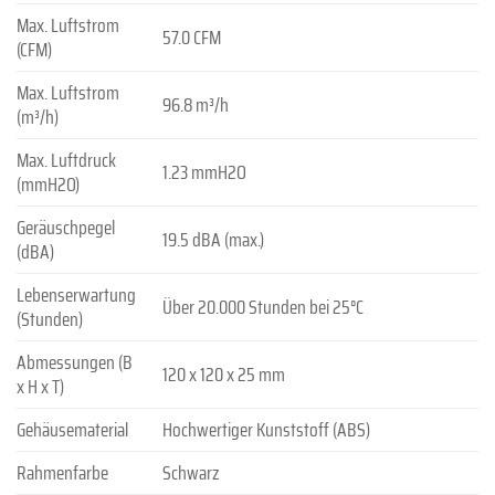
Max. Luftstrom
57.0 CFM
(CFM)
Max. Luftstrom
96.8 m³/h
(m³/h)
Max. Luftdruck
1.23 mmH2O
(mmH2O)
Geräuschpegel
19.5 dBA (max.)
(dBA)
Lebenserwartung
Über 20.000 Stunden bei 25°C
(Stunden)
Abmessungen (B
120 x 120 x 25 mm
x H x T)
Gehäusematerial
Hochwertiger Kunststoff (ABS)
Rahmenfarbe
Schwarz