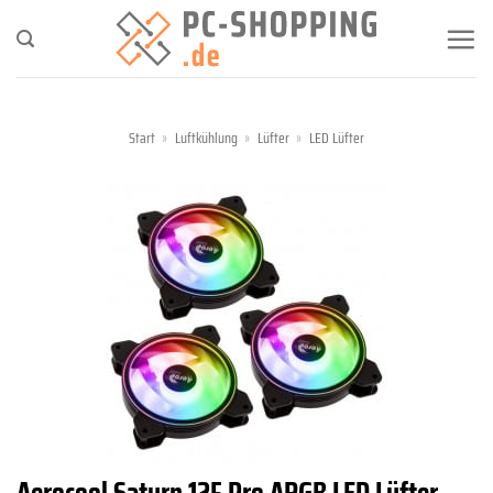
Zum
Inhalt
springen
Start
»
Luftkühlung
»
Lüfter
»
LED Lüfter
Aerocool Saturn 12F Pro ARGB LED Lüfter,