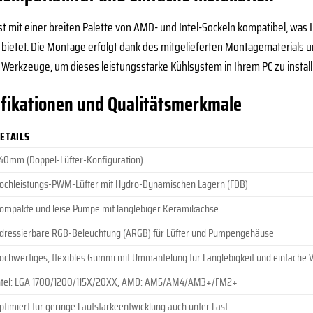
t mit einer breiten Palette von AMD- und Intel-Sockeln kompatibel, was I
tet. Die Montage erfolgt dank des mitgelieferten Montagematerials und 
 Werkzeuge, um dieses leistungsstarke Kühlsystem in Ihrem PC zu installi
ifikationen und Qualitätsmerkmale
ETAILS
40mm (Doppel-Lüfter-Konfiguration)
ochleistungs-PWM-Lüfter mit Hydro-Dynamischen Lagern (FDB)
ompakte und leise Pumpe mit langlebiger Keramikachse
dressierbare RGB-Beleuchtung (ARGB) für Lüfter und Pumpengehäuse
ochwertiges, flexibles Gummi mit Ummantelung für Langlebigkeit und einfache 
ntel: LGA 1700/1200/115X/20XX, AMD: AM5/AM4/AM3+/FM2+
ptimiert für geringe Lautstärkeentwicklung auch unter Last