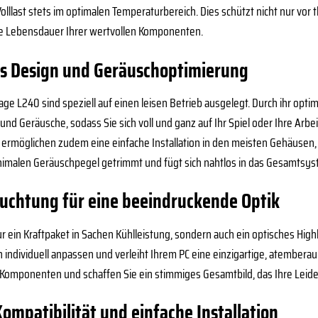
Volllast stets im optimalen Temperaturbereich. Dies schützt nicht nur vor
ie Lebensdauer Ihrer wertvollen Komponenten.
s Design und Geräuschoptimierung
rage L240 sind speziell auf einen leisen Betrieb ausgelegt. Durch ihr op
und Geräusche, sodass Sie sich voll und ganz auf Ihr Spiel oder Ihre Arbe
e ermöglichen zudem eine einfache Installation in den meisten Gehäusen,
nimalen Geräuschpegel getrimmt und fügt sich nahtlos in das Gesamtsys
euchtung für eine beeindruckende Optik
ur ein Kraftpaket in Sachen Kühlleistung, sondern auch ein optisches Hig
individuell anpassen und verleiht Ihrem PC eine einzigartige, atembera
omponenten und schaffen Sie ein stimmiges Gesamtbild, das Ihre Leide
mpatibilität und einfache Installation