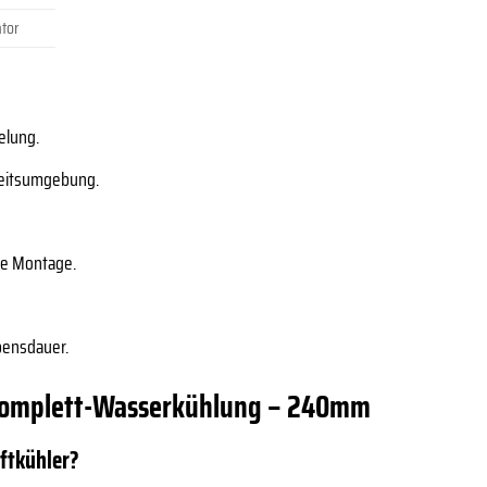
tor
elung.
beitsumgebung.
te Montage.
bensdauer.
U Komplett-Wasserkühlung – 240mm
ftkühler?