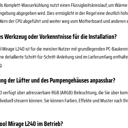
ls Komplett-Wasserkühlung nutzt einen Flüssigkeitskreislauf, um Wärme 
mgebung abgegeben wird. Dies ermöglicht in der Regel eine deutlich höher
 Kern der CPU abgeführt und weiter weg vom Motherboard und anderen 
es Werkzeug oder Vorkenntnisse für die Installation?
ool Mirage L240 ist für die meisten Nutzer mit grundlegenden PC-Bauken
 detaillierte Schritt-für-Schritt-Anleitung sind im Lieferumfang enthalte
g.
tung der Lüfter und des Pumpengehäuses anpassbar?
40 verfügt über adressierbare RGB (ARGB)-Beleuchtung, die Sie über kom
individuell steuern können. Sie können Farben, Effekte und Muster nach 
cool Mirage L240 im Betrieb?