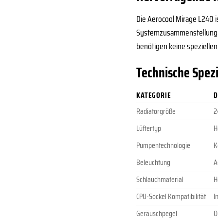
Die Aerocool Mirage L240 is
Systemzusammenstellung bie
benötigen keine speziellen
Technische Spez
KATEGORIE
D
Radiatorgröße
2
Lüftertyp
H
Pumpentechnologie
K
Beleuchtung
A
Schlauchmaterial
H
CPU-Sockel Kompatibilität
I
Geräuschpegel
O