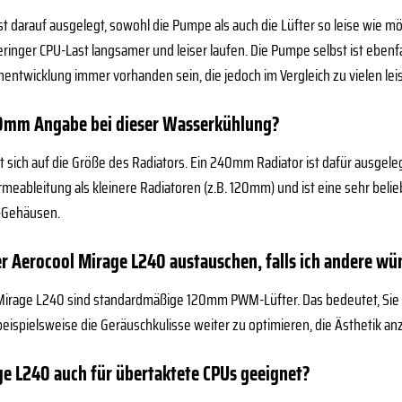
st darauf ausgelegt, sowohl die Pumpe als auch die Lüfter so leise wie m
geringer CPU-Last langsamer und leiser laufen. Die Pumpe selbst ist eben
entwicklung immer vorhanden sein, die jedoch im Vergleich zu vielen leis
0mm Angabe bei dieser Wasserkühlung?
sich auf die Größe des Radiators. Ein 240mm Radiator ist dafür ausgele
meableitung als kleinere Radiatoren (z.B. 120mm) und ist eine sehr belie
C-Gehäusen.
der Aerocool Mirage L240 austauschen, falls ich andere w
ol Mirage L240 sind standardmäßige 120mm PWM-Lüfter. Das bedeutet, Si
eispielsweise die Geräuschkulisse weiter zu optimieren, die Ästhetik a
age L240 auch für übertaktete CPUs geeignet?