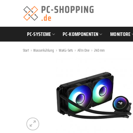
Zum
Inhalt
springen
PC-SYSTEME
PC-KOMPONENTEN
MONITORE
Start
»
Wasserkühlung
»
WaKü-Sets
»
All In One
»
240 mm