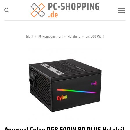
Zum
Inhalt
springen
Start
»
PC-Komponenten
»
Netzteile
»
bis 500 Watt
Aerocool Cylon RGB 500W 80 PLUS Netzteil