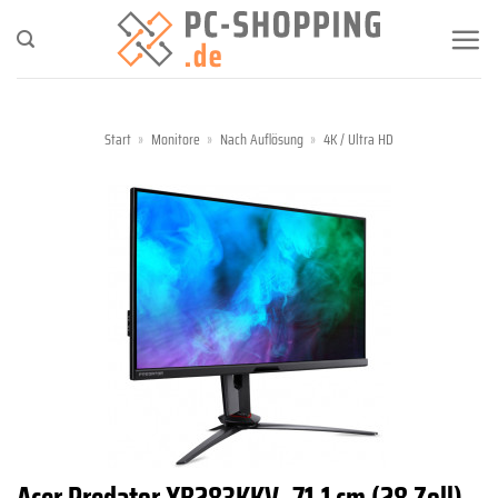
Zum
Inhalt
springen
Start
»
Monitore
»
Nach Auflösung
»
4K / Ultra HD
Acer Predator XB283KKV, 71,1 cm (28 Zoll),