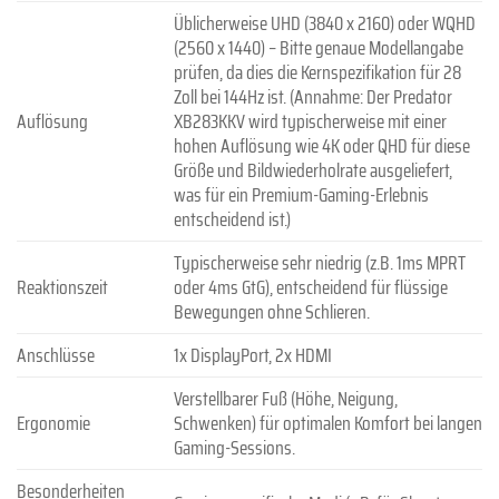
Üblicherweise UHD (3840 x 2160) oder WQHD
(2560 x 1440) – Bitte genaue Modellangabe
prüfen, da dies die Kernspezifikation für 28
Zoll bei 144Hz ist. (Annahme: Der Predator
Auflösung
XB283KKV wird typischerweise mit einer
hohen Auflösung wie 4K oder QHD für diese
Größe und Bildwiederholrate ausgeliefert,
was für ein Premium-Gaming-Erlebnis
entscheidend ist.)
Typischerweise sehr niedrig (z.B. 1ms MPRT
Reaktionszeit
oder 4ms GtG), entscheidend für flüssige
Bewegungen ohne Schlieren.
Anschlüsse
1x DisplayPort, 2x HDMI
Verstellbarer Fuß (Höhe, Neigung,
Ergonomie
Schwenken) für optimalen Komfort bei langen
Gaming-Sessions.
Besonderheiten