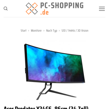
Zum
Inhalt
springen
Start
»
Monitore
»
Nach Typ
»
120 / 144Hz / 3D Vision
Acer Predator X34GS, 86cm (34 Zoll),