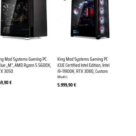
ing Mod Systems Gaming PC
King Mod Systems Gaming PC
King Mod
lue „M“, AMD Ryzen 5 5600X,
iCUE Certified Intel Edition, Intel
OBS, AMD
TX 3050
i9-11900K, RTX 3080, Custom
6800 XT –
WaKü
49,90
€
2.399,90
5.999,90
€