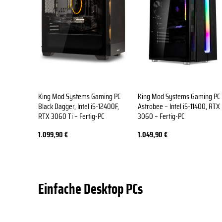
King Mod Systems Gaming PC
King Mod Systems Gaming PC
Black Dagger, Intel i5-12400F,
Astrobee – Intel i5-11400, RTX
RTX 3060 Ti – Fertig-PC
3060 – Fertig-PC
1.099,90
€
1.049,90
€
Einfache Desktop PCs