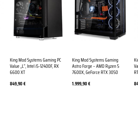
King Mod Systems Gaming PC
King Mod Systems Gaming
K
Value „L“, Intel i5-12400F, RX
Astro Forge – AMD Ryzen 5
Va
6600 XT
7600X, GeForce RTX 3050
R
849,90
€
1.999,90
€
8