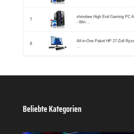
shinobee High End Gaming PC 
7
- Win ...
All-in-One Paket HP 27-Zoll Ry
8
...
Beliebte Kategorien