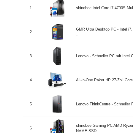
shinobee Intel Core i7 4790S Mul
1
GMR Ultra Desktop PC - Intel i
2
...
Lenovo - Schneller PC mit Intel 
3
All-in-One Paket HP 27-Zoll Core
4
Lenovo ThinkCentre - Schneller P
5
shinobee Gaming PC AMD Ryzen
6
NVME SSD ...