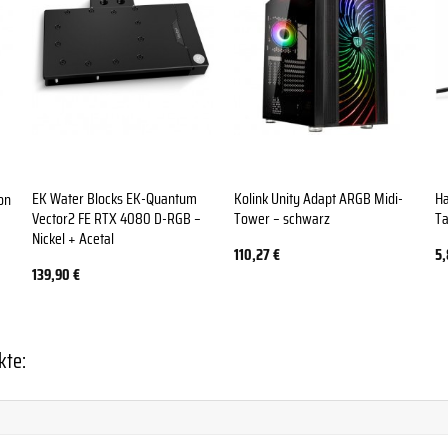
EK Water Blocks EK-Quantum
Kolink Unity Adapt ARGB Midi-
H
on
Vector2 FE RTX 4080 D-RGB –
Tower – schwarz
Ta
Nickel + Acetal
110,27
€
5
139,90
€
kte: