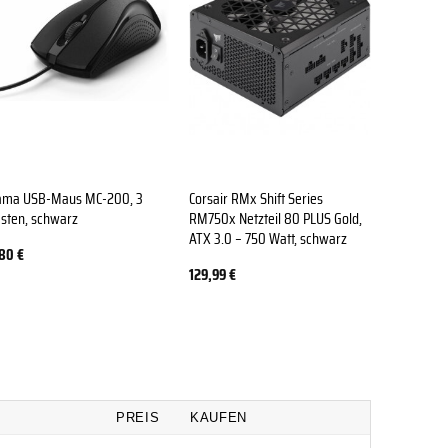
ama USB-Maus MC-200, 3
Corsair RMx Shift Series
MDPC-X Pr
sten, schwarz
RM750x Netzteil 80 PLUS Gold,
Schrumpfs
ATX 3.0 – 750 Watt, schwarz
Blue, 50 S
,80
€
129,99
€
5,90
€
PREIS
KAUFEN